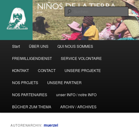
Zum
Zum
primären
sekundären
Such
Inhalt
Inhalt
springen
springen
Hauptmenü
Start
ÜBER UNS
QUI NOUS SOMMES
FREIWILLIGENDIENST
SERVICE VOLONTAIRE
KONTAKT
CONTACT
UNSERE PROJEKTE
NOS PROJETS
UNSERE PARTNER
NOS PARTENAIRES
unser INFO / notre INFO
BÜCHER ZUM THEMA
ARCHIV / ARCHIVES
muerzel
AUTORENARCHIV: