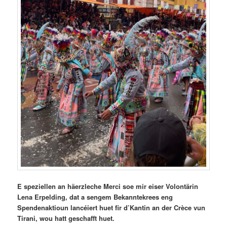
E speziellen an häerzleche Merci soe mir eiser Volontärin
Lena Erpelding, dat a sengem Bekanntekrees eng
Spendenaktioun lancéiert huet fir d’Kantin an der Crèce vun
Tirani, wou hatt geschafft huet.