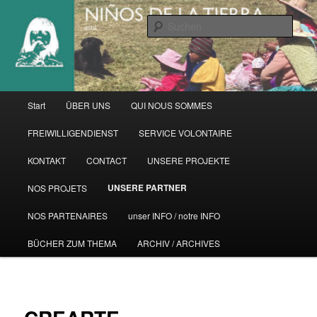
Zum
primären
Such
Inhalt
springen
Hauptmenü
Start
ÜBER UNS
QUI NOUS SOMMES
FREIWILLIGENDIENST
SERVICE VOLONTAIRE
KONTAKT
CONTACT
UNSERE PROJEKTE
UNSERE PARTNER
NOS PROJETS
NOS PARTENAIRES
unser INFO / notre INFO
BÜCHER ZUM THEMA
ARCHIV / ARCHIVES