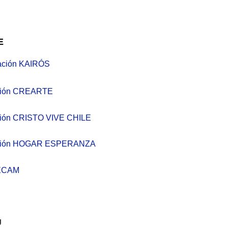
E
ación KAIRÓS
ción CREARTE
ión CRISTO VIVE CHILE
ción HOGAR ESPERANZA
ECAM
U