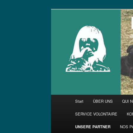
Zum
primären
Inhalt
springen
Hauptmenü
Start
ÜBER UNS
QUI 
SERVICE VOLONTAIRE
KO
UNSERE PARTNER
NOS P