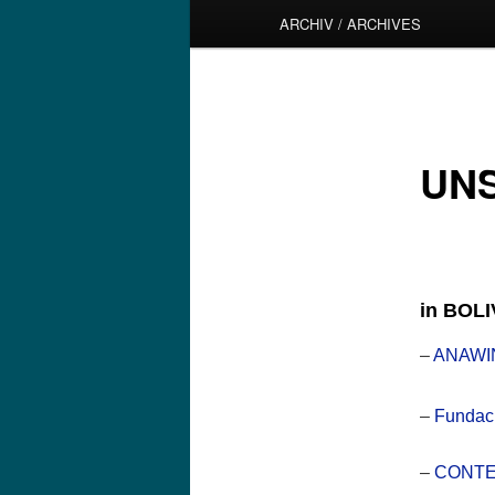
ARCHIV / ARCHIVES
UN
in BOLI
–
ANAW
–
Fundac
–
CONT