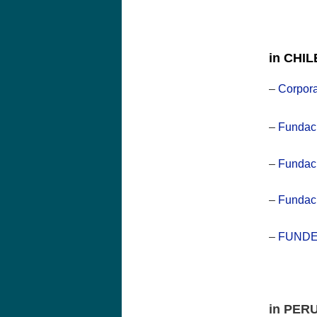
in CHIL
–
Corpor
–
Funda
–
Fundac
–
Funda
–
FUND
in PER