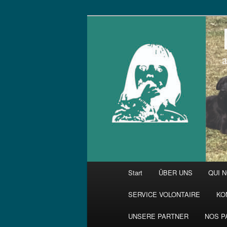
Zum
primären
Inhalt
springen
Hauptmenü
Start
ÜBER UNS
QUI 
SERVICE VOLONTAIRE
KO
UNSERE PARTNER
NOS P