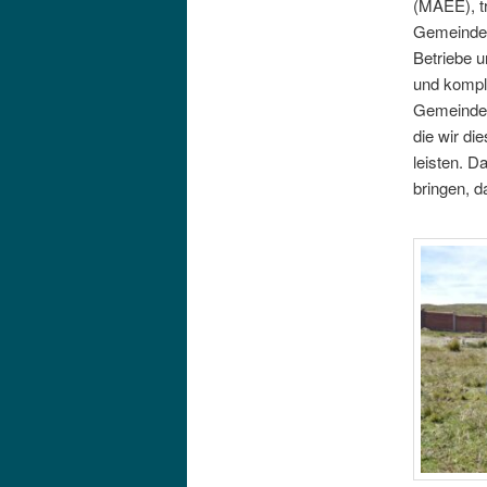
(MAEE), tr
Gemeinden 
Betriebe u
und kompl
Gemeinde T
die wir d
leisten. D
bringen, d