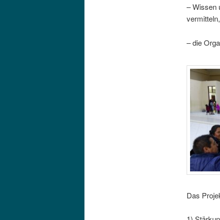
– Wissen 
vermitteln,
– die Orga
Das Projek
1) Stärku