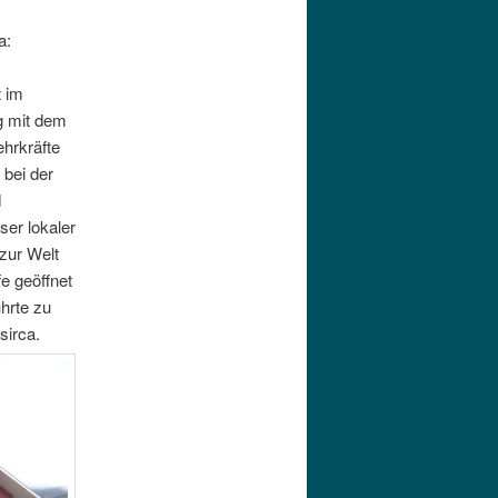
a:
t im
g mit dem
ehrkräfte
 bei der
d
ser lokaler
 zur Welt
e geöffnet
hrte zu
sirca.