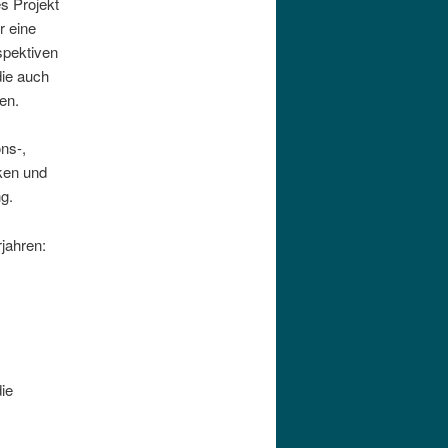
s Projekt
r eine
spektiven
die auch
en.
ons-,
ken und
g.
rjahren:
ie