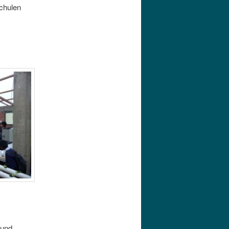
chulen
 und