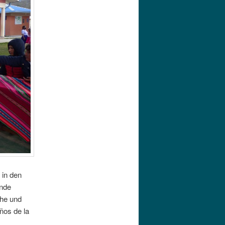
 in den
ende
che und
ños de la