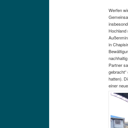
Werfen wir
Gemeinsam
insbesonde
Hochland n
Außenminis
in Chapisi
Bewältigun
nachhaltig
Partner sa
gebracht“ 
hatten). D
einer neue