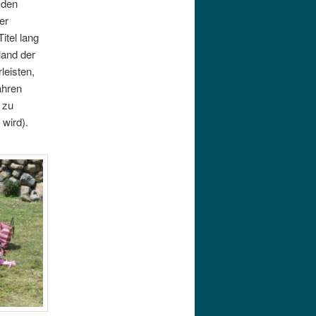
 den
er
itel lang
land der
leisten,
ahren
 zu
wird).