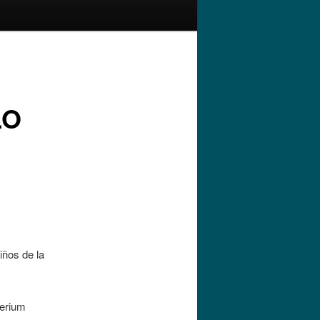
LO
iños de la
terium