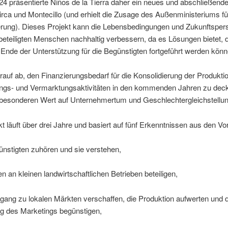
4 präsentierte Niños de la Tierra daher ein neues und abschließende
irca und Montecillo (und erhielt die Zusage des Außenministeriums fü
erung). Dieses Projekt kann die Lebensbedingungen und Zukunftsper
beteiligten Menschen nachhaltig verbessern, da es Lösungen bietet, 
nde der Unterstützung für die Begünstigten fortgeführt werden könn
arauf ab, den Finanzierungsbedarf für die Konsolidierung der Produkti
ungs- und Vermarktungsaktivitäten in den kommenden Jahren zu dec
i besonderen Wert auf Unternehmertum und Geschlechtergleichstellun
t läuft über drei Jahre und basiert auf fünf Erkenntnissen aus den Vo
nstigten zuhören und sie verstehen,
en an kleinen landwirtschaftlichen Betrieben beteiligen,
gang zu lokalen Märkten verschaffen, die Produktion aufwerten und d
g des Marketings begünstigen,