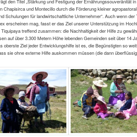
ägt den Titel „Stärkung und Festigung der Ernährungssouveränität in
Chapisirca und Montecillo durch die Förderung kleiner agropastoral
nd Schulungen für landwirtschaftliche Unternehmer“. Auch wenn der T
ex erscheinen mag, fasst er das Ziel unserer Unterstützung im Hoch
iquipaya treffend zusammen: die Nachhaltigkeit der Hilfe zu gewähr
iesen auf über 3.300 Metern Höhe lebenden Gemeinden seit über 14 J
as oberste Ziel jeder Entwicklungshilfe ist es, die Begünstigten so weit
ass sie ohne externe Hilfe auskommen müssen (die dann überflüssig 