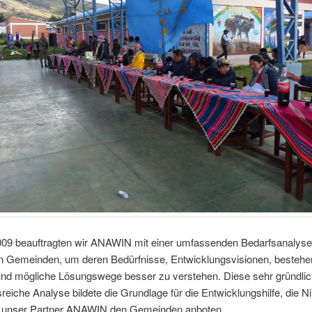
009 beauftragten wir ANAWIN mit einer umfassenden Bedarfsanalyse
en Gemeinden, um deren Bedürfnisse, Entwicklungsvisionen, besteh
 und mögliche Lösungswege besser zu verstehen. Diese sehr gründli
reiche Analyse bildete die Grundlage für die Entwicklungshilfe, die Ni
d unser Partner ANAWIN den Gemeinden anboten.