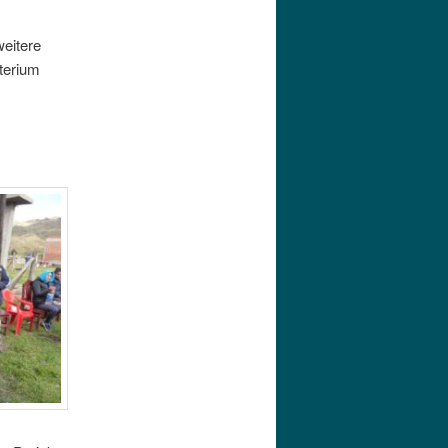
weitere
terium