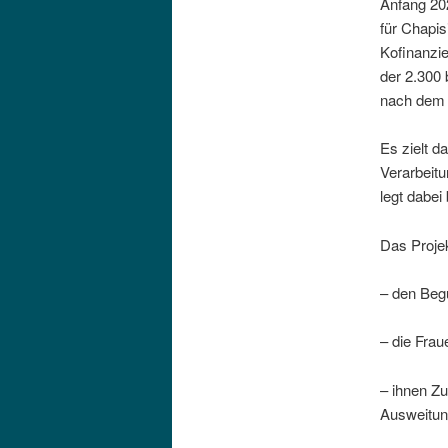
Anfang 202
für Chapis
Kofinanzi
der 2.300 
nach dem E
Es zielt d
Verarbeit
legt dabe
Das Projek
– den Begü
– die Frau
– ihnen Zu
Ausweitun