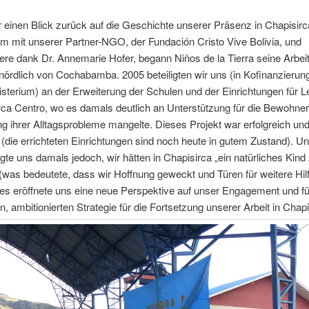
 einen Blick zurück auf die Geschichte unserer Präsenz in Chapisirc
 mit unserer Partner-NGO, der Fundación Cristo Vive Bolivia, und
re dank Dr. Annemarie Hofer, begann Niños de la Tierra seine Arbei
ördlich von Cochabamba. 2005 beteiligten wir uns (in Kofinanzierun
terium) an der Erweiterung der Schulen und der Einrichtungen für L
rca Centro, wo es damals deutlich an Unterstützung für die Bewohner
g ihrer Alltagsprobleme mangelte. Dieses Projekt war erfolgreich un
 (die errichteten Einrichtungen sind noch heute in gutem Zustand). Un
gte uns damals jedoch, wir hätten in Chapisirca „ein natürliches Kind
(was bedeutete, dass wir Hoffnung geweckt und Türen für weitere Hilf
ies eröffnete uns eine neue Perspektive auf unser Engagement und fü
n, ambitionierten Strategie für die Fortsetzung unserer Arbeit in Chapi