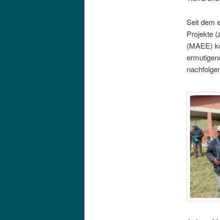
Seit dem e
Projekte 
(MAEE) kof
ermutigen
nachfolge