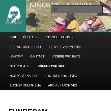
Zum
primären
Such
Inhalt
springen
Hauptmenü
Start
ÜBER UNS
QUI NOUS SOMMES
FREIWILLIGENDIENST
SERVICE VOLONTAIRE
KONTAKT
CONTACT
UNSERE PROJEKTE
UNSERE PARTNER
NOS PROJETS
NOS PARTENAIRES
unser INFO / notre INFO
BÜCHER ZUM THEMA
ARCHIV / ARCHIVES