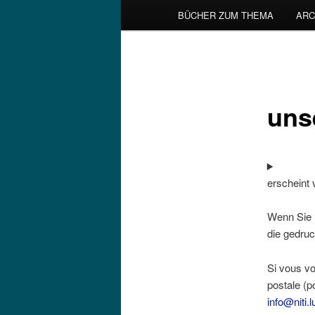
BÜCHER ZUM THEMA
ARC
uns
erscheint v
Wenn Sie u
die gedruc
Si vous v
postale (p
info@niti.l