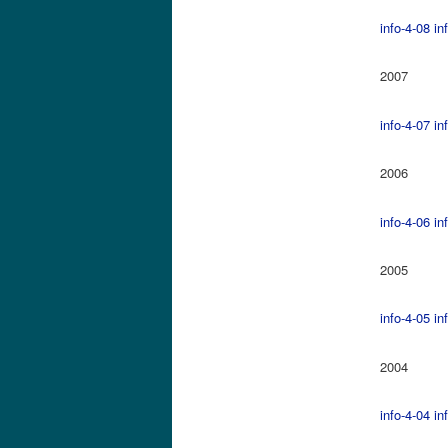
info-4-08
in
2007
info-4-07
in
2006
info-4-06
in
2005
info-4-05
in
2004
info-4-04
in