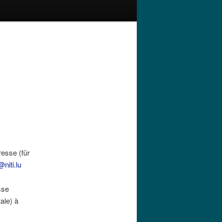
esse (für
@niti.lu
sse
ale) à