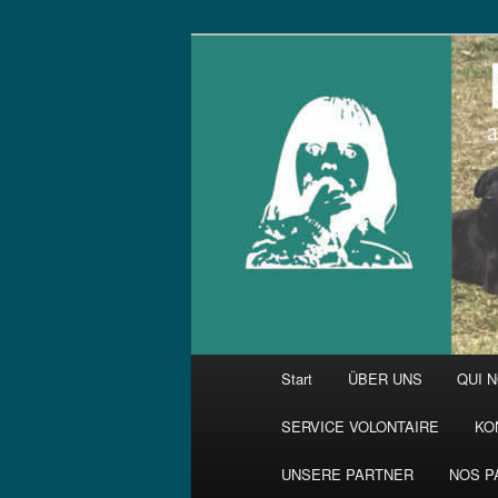
Zum
primären
Inhalt
springen
Hauptmenü
Start
ÜBER UNS
QUI 
SERVICE VOLONTAIRE
KO
UNSERE PARTNER
NOS P