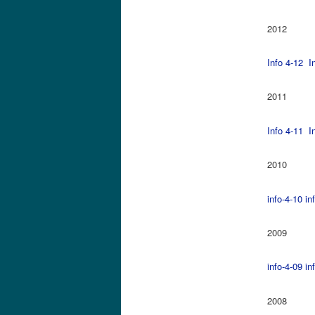
2012
Info 4-12
In
2011
Info 4-11
In
2010
info-4-10
in
2009
info-4-09
in
2008