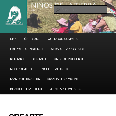
Zum
primären
Such
Inhalt
springen
Hauptmenü
Start
ÜBER UNS
QUI NOUS SOMMES
FREIWILLIGENDIENST
SERVICE VOLONTAIRE
KONTAKT
CONTACT
UNSERE PROJEKTE
NOS PROJETS
UNSERE PARTNER
NOS PARTENAIRES
unser INFO / notre INFO
BÜCHER ZUM THEMA
ARCHIV / ARCHIVES