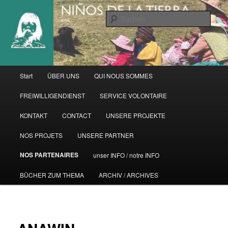
Zum
primären
Such
Inhalt
springen
Hauptmenü
Start
ÜBER UNS
QUI NOUS SOMMES
FREIWILLIGENDIENST
SERVICE VOLONTAIRE
KONTAKT
CONTACT
UNSERE PROJEKTE
NOS PROJETS
UNSERE PARTNER
NOS PARTENAIRES
unser INFO / notre INFO
BÜCHER ZUM THEMA
ARCHIV / ARCHIVES