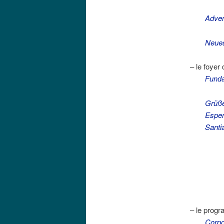
Adven
Neues
– le foyer
Funda
Grüße
Esper
Santi
– le prog
Corp