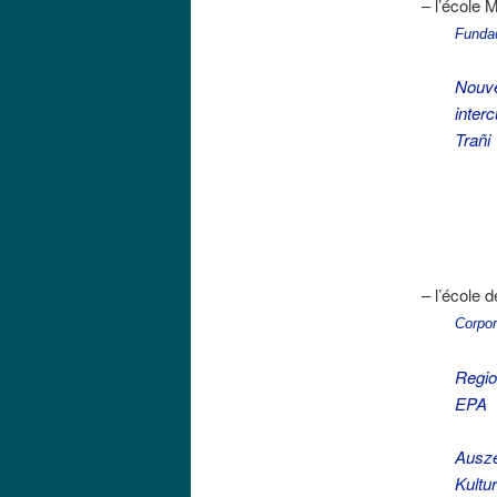
– l’école 
Funda
Nouve
inter
Trañi
– l’école 
Corpo
Region
EPA
Ausze
Kultu