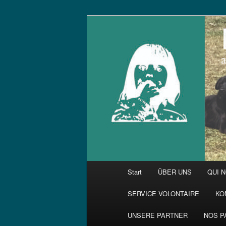
Zum
primären
Inhalt
springen
Hauptmenü
Start
ÜBER UNS
QUI 
SERVICE VOLONTAIRE
KO
UNSERE PARTNER
NOS P