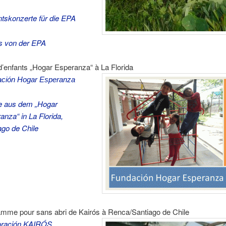
tskonzerte für die EPA
 von der EPA
 d’enfants „Hogar Esperanza“ à La Florida
ción Hogar Esperanza
 aus dem „Hogar
anza“ in La Florida,
ago de Chile
ramme pour sans abri de Kairós à Renca/Santiago
de Chile
oración KAIRÓS