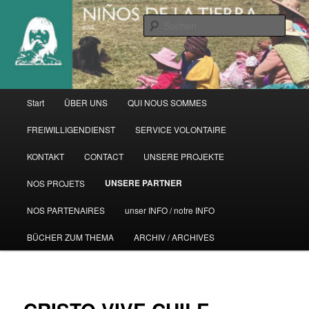
Zum
primären
Such
Inhalt
springen
Hauptmenü
Start
ÜBER UNS
QUI NOUS SOMMES
FREIWILLIGENDIENST
SERVICE VOLONTAIRE
KONTAKT
CONTACT
UNSERE PROJEKTE
UNSERE PARTNER
NOS PROJETS
NOS PARTENAIRES
unser INFO / notre INFO
BÜCHER ZUM THEMA
ARCHIV / ARCHIVES