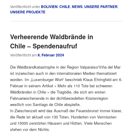
Veröffentlicht unter
BOLIVIEN
,
CHILE
,
NEWS
,
UNSERE PARTNER
,
UNSERE PROJEKTE
Verheerende Waldbrände in
Chile – Spendenaufruf
Veröffentlicht am
8. Februar 2024
Die Waldbrandkatastrophe in der Region Valparaiso/Viña del Mar
ist inzwischen auch in den internationalen Medien thematisiert
worden. Im „Luxemburger Wort“ beschrieb Klaus Ehringfeld am 6.
Februar in seinem Artikel « Mehr als 110 Tote bei schweren
Waldbränden in Chile » die Tragödie, die sich am ersten
Februarwochenende in der dichtbesiedelten Küstenregion
westlich von Santiago de Chile abspielte.
In Zwischenzeit wird das Ausmaß der Feuersbrunst immer klarer,
die Rede ist aktuell von 130 Toten, Hunderten von Vermissten
und 15000 zerstörten Häusern und Hütten. Viele Menschen
stehen vor dem Nichts.