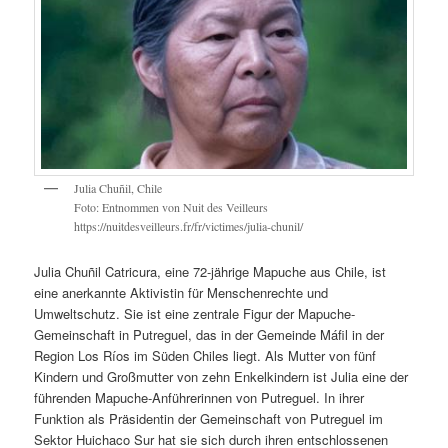
Julia Chuñil, Chile
Foto: Entnommen von Nuit des Veilleurs
https://nuitdesveilleurs.fr/fr/victimes/julia-chunil/
Julia Chuñil Catricura, eine 72-jährige Mapuche aus Chile, ist
eine anerkannte Aktivistin für Menschenrechte und
Umweltschutz. Sie ist eine zentrale Figur der Mapuche-
Gemeinschaft in Putreguel, das in der Gemeinde Máfil in der
Region Los Ríos im Süden Chiles liegt. Als Mutter von fünf
Kindern und Großmutter von zehn Enkelkindern ist Julia eine der
führenden Mapuche-Anführerinnen von Putreguel. In ihrer
Funktion als Präsidentin der Gemeinschaft von Putreguel im
Sektor Huichaco Sur hat sie sich durch ihren entschlossenen