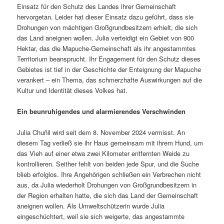
Einsatz für den Schutz des Landes ihrer Gemeinschaft
hervorgetan. Leider hat dieser Einsatz dazu geführt, dass sie
Drohungen von mächtigen Großgrundbesitzern erhielt, die sich
das Land aneignen wollen. Julia verteidigt ein Gebiet von 900
Hektar, das die Mapuche-Gemeinschaft als ihr angestammtes
Territorium beansprucht. Ihr Engagement für den Schutz dieses
Gebietes ist tief in der Geschichte der Enteignung der Mapuche
verankert – ein Thema, das schmerzhafte Auswirkungen auf die
Kultur und Identität dieses Volkes hat.
Ein beunruhigendes und alarmierendes Verschwinden
Julia Chuñil wird seit dem 8. November 2024 vermisst. An
diesem Tag verließ sie ihr Haus gemeinsam mit ihrem Hund, um
das Vieh auf einer etwa zwei Kilometer entfernten Weide zu
kontrollieren. Seither fehlt von beiden jede Spur, und die Suche
blieb erfolglos. Ihre Angehörigen schließen ein Verbrechen nicht
aus, da Julia wiederholt Drohungen von Großgrundbesitzern in
der Region erhalten hatte, die sich das Land der Gemeinschaft
aneignen wollen. Als Umweltschützerin wurde Julia
eingeschüchtert, weil sie sich weigerte, das angestammte