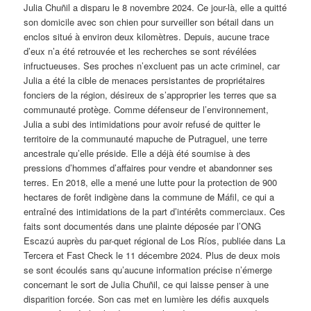
Julia Chuñil a disparu le 8 novembre 2024. Ce jour-là, elle a quitté
son domicile avec son chien pour surveiller son bétail dans un
enclos situé à environ deux kilomètres. Depuis, aucune trace
d’eux n’a été retrouvée et les recherches se sont révélées
infructueuses. Ses proches n’excluent pas un acte criminel, car
Julia a été la cible de menaces persistantes de propriétaires
fonciers de la région, désireux de s’approprier les terres que sa
communauté protège. Comme défenseur de l’environnement,
Julia a subi des intimidations pour avoir refusé de quitter le
territoire de la communauté mapuche de Putraguel, une terre
ancestrale qu’elle préside. Elle a déjà été soumise à des
pressions d’hommes d’affaires pour vendre et abandonner ses
terres. En 2018, elle a mené une lutte pour la protection de 900
hectares de forêt indigène dans la commune de Máfil, ce qui a
entraîné des intimidations de la part d’intérêts commerciaux. Ces
faits sont documentés dans une plainte déposée par l’ONG
Escazú auprès du par-quet régional de Los Ríos, publiée dans La
Tercera et Fast Check le 11 décembre 2024. Plus de deux mois
se sont écoulés sans qu’aucune information précise n’émerge
concernant le sort de Julia Chuñil, ce qui laisse penser à une
disparition forcée. Son cas met en lumière les défis auxquels