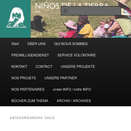
Zum
Zum
primären
sekundären
Such
Inhalt
Inhalt
springen
springen
Hauptmenü
Start
ÜBER UNS
QUI NOUS SOMMES
FREIWILLIGENDIENST
SERVICE VOLONTAIRE
KONTAKT
CONTACT
UNSERE PROJEKTE
NOS PROJETS
UNSERE PARTNER
NOS PARTENAIRES
unser INFO / notre INFO
BÜCHER ZUM THEMA
ARCHIV / ARCHIVES
KATEGORIEARCHIV:
CHILE