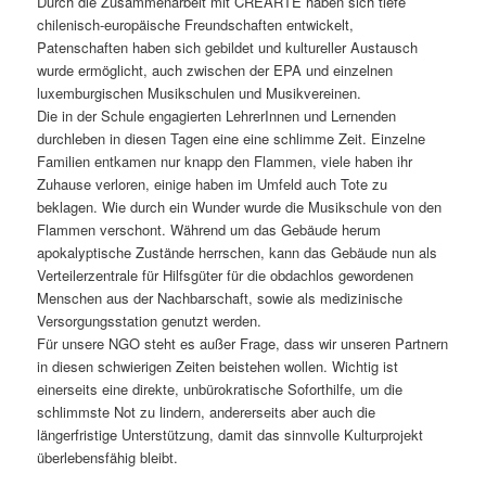
Durch die Zusammenarbeit mit CREARTE haben sich tiefe
chilenisch-europäische Freundschaften entwickelt,
Patenschaften haben sich gebildet und kultureller Austausch
wurde ermöglicht, auch zwischen der EPA und einzelnen
luxemburgischen Musikschulen und Musikvereinen.
Die in der Schule engagierten LehrerInnen und Lernenden
durchleben in diesen Tagen eine eine schlimme Zeit. Einzelne
Familien entkamen nur knapp den Flammen, viele haben ihr
Zuhause verloren, einige haben im Umfeld auch Tote zu
beklagen. Wie durch ein Wunder wurde die Musikschule von den
Flammen verschont. Während um das Gebäude herum
apokalyptische Zustände herrschen, kann das Gebäude nun als
Verteilerzentrale für Hilfsgüter für die obdachlos gewordenen
Menschen aus der Nachbarschaft, sowie als medizinische
Versorgungsstation genutzt werden.
Für unsere NGO steht es außer Frage, dass wir unseren Partnern
in diesen schwierigen Zeiten beistehen wollen. Wichtig ist
einerseits eine direkte, unbürokratische Soforthilfe, um die
schlimmste Not zu lindern, andererseits aber auch die
längerfristige Unterstützung, damit das sinnvolle Kulturprojekt
überlebensfähig bleibt.