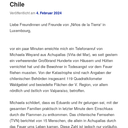
Chile
Veröffentlicht am
4. Februar 2024
Liebe Freundinnen und Freunde von „Niños de la Tierra“ in
Luxembourg,
vor ein paar Minuten erreichte mich ein Telefonanruf von
Michaela Weyand aus Achupallas (Viña del Mar), wo seit gestern
ein verheerender Großbrand Hunderte von Häusern und Hütten
vernichtet hat und die Bewohner in Todesangst vor dem Feuer
fliehen mussten. Von der Katastrophe sind nach Angaben der
chilenischen Behörden insgesamt 119 Quadratkilometer
Waldgebiet und besiedelte Flächen der V. Region, vor allem
nördlich und östlich von Valparaíso, betroffen.
Michaela schildert, dass es Eduardo und ihr gelungen sei, mit der
gesamten Familien praktisch in letzter Minute dem Einschluss
durch die Flammen zu entkommen. Das chilenische Fernsehen
(TVN) berichtet von 15 Menschen, die allein in Achupallas durch
das Feuer ums Leben kamen. Diese Zahl ist jedoch nur vorläufig.