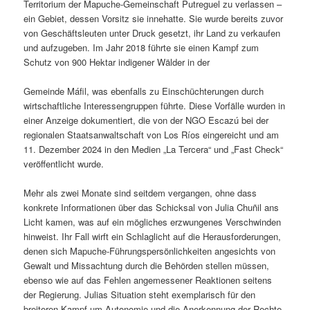
Territorium der Mapuche-Gemeinschaft Putreguel zu verlassen –
ein Gebiet, dessen Vorsitz sie innehatte. Sie wurde bereits zuvor
von Geschäftsleuten unter Druck gesetzt, ihr Land zu verkaufen
und aufzugeben. Im Jahr 2018 führte sie einen Kampf zum
Schutz von 900 Hektar indigener Wälder in der
Gemeinde Máfil, was ebenfalls zu Einschüchterungen durch
wirtschaftliche Interessengruppen führte. Diese Vorfälle wurden in
einer Anzeige dokumentiert, die von der NGO Escazú bei der
regionalen Staatsanwaltschaft von Los Ríos eingereicht und am
11. Dezember 2024 in den Medien „La Tercera“ und „Fast Check“
veröffentlicht wurde.
Mehr als zwei Monate sind seitdem vergangen, ohne dass
konkrete Informationen über das Schicksal von Julia Chuñil ans
Licht kamen, was auf ein mögliches erzwungenes Verschwinden
hinweist. Ihr Fall wirft ein Schlaglicht auf die Herausforderungen,
denen sich Mapuche-Führungspersönlichkeiten angesichts von
Gewalt und Missachtung durch die Behörden stellen müssen,
ebenso wie auf das Fehlen angemessener Reaktionen seitens
der Regierung. Julias Situation steht exemplarisch für den
breiteren Kampf um Autonomie und die Anerkennung der Rechte