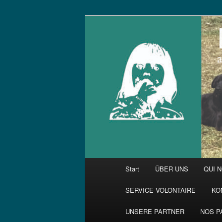
Zum
primären
Inhalt
springen
Hauptmenü
Start
ÜBER UNS
QUI 
SERVICE VOLONTAIRE
KO
UNSERE PARTNER
NOS P