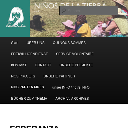
Zum
primären
Such
Inhalt
springen
Hauptmenü
Start
ÜBER UNS
QUI NOUS SOMMES
FREIWILLIGENDIENST
SERVICE VOLONTAIRE
KONTAKT
CONTACT
UNSERE PROJEKTE
NOS PROJETS
UNSERE PARTNER
NOS PARTENAIRES
unser INFO / notre INFO
BÜCHER ZUM THEMA
ARCHIV / ARCHIVES