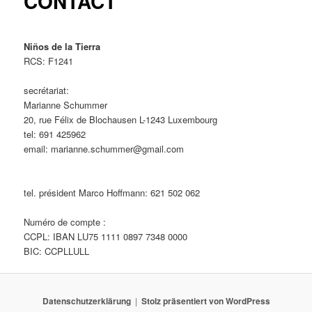
CONTACT
Niños de la Tierra
RCS: F1241
secrétariat:
Marianne Schummer
20, rue Félix de Blochausen L-1243 Luxembourg
tel: 691 425962
email: marianne.schummer@gmail.com
tel. président Marco Hoffmann: 621 502 062
Numéro de compte :
CCPL: IBAN LU75 1111 0897 7348 0000
BIC: CCPLLULL
Datenschutzerklärung
Stolz präsentiert von WordPress