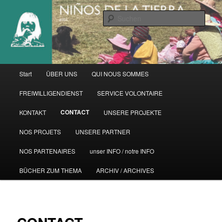
Zum
primären
Such
Inhalt
springen
Hauptmenü
Start
ÜBER UNS
QUI NOUS SOMMES
FREIWILLIGENDIENST
SERVICE VOLONTAIRE
CONTACT
KONTAKT
UNSERE PROJEKTE
NOS PROJETS
UNSERE PARTNER
NOS PARTENAIRES
unser INFO / notre INFO
BÜCHER ZUM THEMA
ARCHIV / ARCHIVES