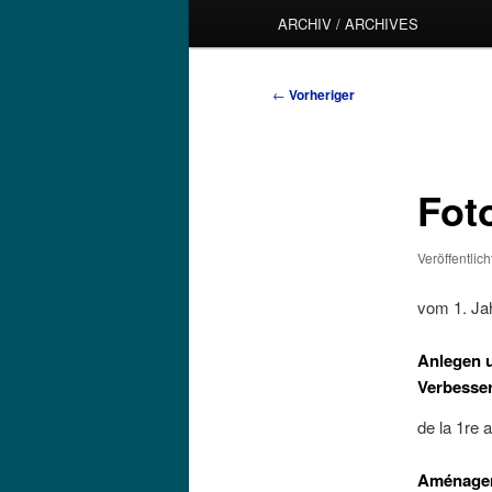
ARCHIV / ARCHIVES
Beitragsnavigation
←
Vorheriger
Fot
Veröffentlic
vom 1. Jah
Anlegen 
Verbesser
de la 1re 
Aménageme