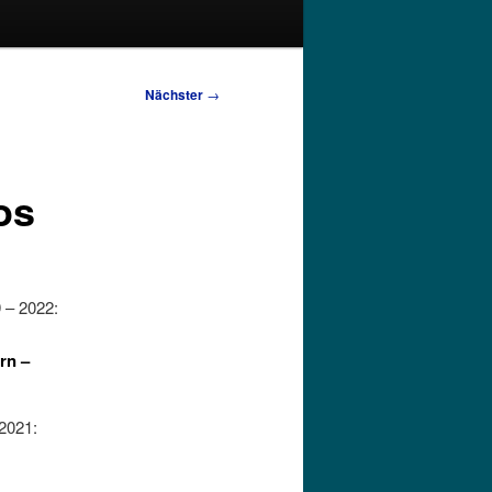
Nächster
→
os
 – 2022:
rn –
-2021: