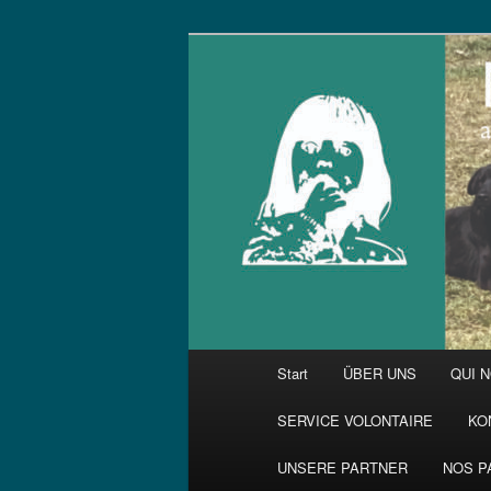
Zum
primären
Inhalt
springen
Hauptmenü
Start
ÜBER UNS
QUI 
SERVICE VOLONTAIRE
KO
UNSERE PARTNER
NOS P