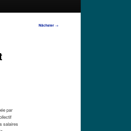
Nächster
→
t
uée par
llectif
s salaires
la