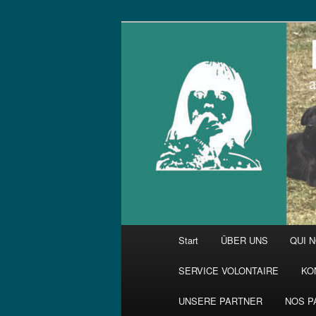
Zum
primären
Inhalt
springen
Hauptmenü
Start
ÜBER UNS
QUI 
SERVICE VOLONTAIRE
KO
UNSERE PARTNER
NOS P