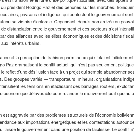
du président Rodrigo Paz et des pénuries sur les marchés. Ironique
opulaires, paysans et indigènes qui contestent le gouvernement sont
utenu sa victoire électorale. Cependant, depuis son arrivée au pouvoi
 de distanciation entre le gouvernement et ces secteurs s’est intensif
par des alliances avec les élites économiques et des décisions fisca
 aux intérêts urbains.
ance et la perception de trahison parmi ceux qui s’étaient initialement
go Paz dramatisent le conflit actuel, qui n’est pas seulement politiqu
le reflet d’une désillusion face à un projet qui semble abandonner se
 Des groupes variés — transporteurs, mineurs, organisations indig
ntensifient les tensions en établissant des barrages routiers, exploita
e économique défavorable pour relancer le mouvement politique auto
on est aggravée par des problèmes structurels de l’économie bolivienne
endance aux importations énergétiques et les contestations autour de
ui laisse le gouvernement dans une position de faiblesse. Le conflit n