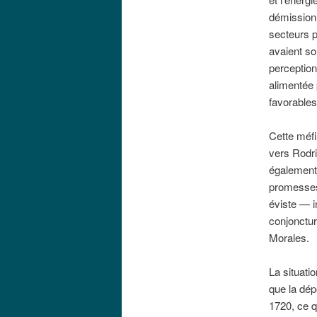
démission 
secteurs p
avaient so
perception
alimentée 
favorables
Cette méfi
vers Rodri
également 
promesses.
éviste — i
conjonctur
Morales.
La situati
que la dép
1720, ce q