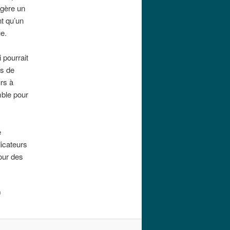
ggère un
t qu’un
e.
 pourrait
ns de
rs à
mble pour
e
dicateurs
our des
n