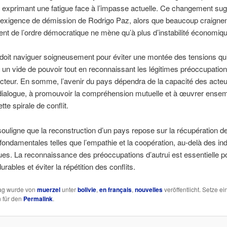
, exprimant une fatigue face à l’impasse actuelle. Ce changement su
l’exigence de démission de Rodrigo Paz, alors que beaucoup craignen
nt de l’ordre démocratique ne mène qu’à plus d’instabilité économiqu
 doit naviguer soigneusement pour éviter une montée des tensions qui
 un vide de pouvoir tout en reconnaissant les légitimes préoccupatio
teur. En somme, l’avenir du pays dépendra de la capacité des acteu
e dialogue, à promouvoir la compréhension mutuelle et à œuvrer ense
ette spirale de conflit.
ligne que la reconstruction d’un pays repose sur la récupération d
fondamentales telles que l’empathie et la coopération, au-delà des in
s. La reconnaissance des préoccupations d’autrui est essentielle p
urables et éviter la répétition des conflits.
rag wurde von
muerzel
unter
bolivie
,
en français
,
nouvelles
veröffentlicht. Setze ei
 für den
Permalink
.