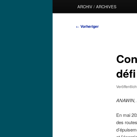
ARCHIV / ARCHIVES
Beitragsnavigation
←
Vorheriger
Conf
défi
Veröffentlic
ANAWIN, 
En mai 202
des routes
d’épuiseme
et l’énerg