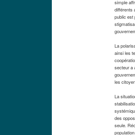
simple aff
différents
public est
stigmatisa
gouvernem
La polaris
ainsi les 
coopératio
secteur a 
gouverneme
les citoyen
La situati
stabilisat
systémique
des opposa
seule. Ré
populatio