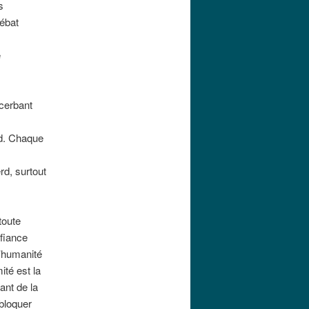
s
ébat
e
acerbant
rd. Chaque
rd, surtout
toute
fiance
l’humanité
ité est la
nt de la
bloquer