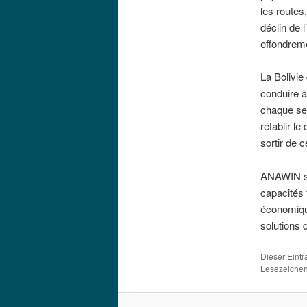
les routes
déclin de 
effondreme
La Bolivie
conduire à
chaque sec
rétablir l
sortir de c
ANAWIN sou
capacités 
économique
solutions d
Dieser Eint
Lesezeichen