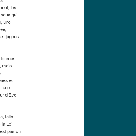
ment, les
 ceux qui
r, une
iée,
les jugées
 tournés
e, mais
s
ènes et
nt une
ur d’Evo
, telle
 la Loi
’est pas un