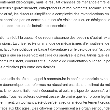
rontement idéologique, mais le résultat d’années de méfiance entre le
 acteurs : gouvernement, entrepreneurs et mouvements sociaux. Le d
 polarisé, les discours simplifiant la complexité des revendications en
nt certaines parties comme « minorités violentes » ou en désignant l
ent comme un néolibéralisme insensible.
ation a réduit la capacité de reconnaissance des besoins d’autrui, ex
tensions. La crise révèle un manque de mécanismes d’empathie et de
n, la culture politique se basant davantage sur le veto que sur l’acco
appris que sa seule voix est celle qui paralyse le pays, tandis que les
nts résistent, conduisant à un cercle de confrontation où chacun pe
s ordinaires pris entre ces rivalités.
on actuelle doit être un appel à reconstruire la confiance sociale avant 
ion économique. Les réformes ne réussiront pas dans un climat de mé
. Une réconciliation est nécessaire, et cela implique de reconnaître 
nts. Tous les acteurs doivent cesser de croire que leur propre légitim
cemment, un tournant a été observé, avec un mécontentement croissa
n face aux blocages. Des citoyens commencent à s’organiser pour dé