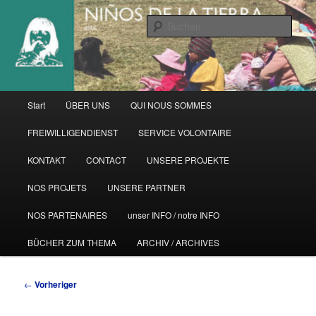
Zum
primären
Such
Inhalt
springen
Hauptmenü
Start
ÜBER UNS
QUI NOUS SOMMES
FREIWILLIGENDIENST
SERVICE VOLONTAIRE
KONTAKT
CONTACT
UNSERE PROJEKTE
NOS PROJETS
UNSERE PARTNER
NOS PARTENAIRES
unser INFO / notre INFO
BÜCHER ZUM THEMA
ARCHIV / ARCHIVES
Beitragsnavigation
←
Vorheriger