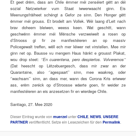
Et geet drëm, dass am Chile ëmmer méi zenséiert gëtt an déi
sozial Netzwierker vum Staat iwwerwaacht ginn. Eis
Meenungsfräiheet schéngt a Gefor ze sinn. Den Honger gëtt
ëmmer méi grouss. Et brodelt am Vollek. Wéi laang d’Leit nach
brav doheem bleiwen, weess keen. Wat geschitt, wann
geschwënn ëmmer méi Mënsche verzweiwelt a rosen op
d’Strooss gi fir ze manifestéieren an op massiv
Policegewalt treffen, wëll ech mer léiwer net virstellen. Mee mir
ginn net op. Bausse vu mengem Haus hänkt e grousst Plakat,
wou drop steet:
‘’En cuarentena, pero despiertos. Volveremos’’
(Dat heescht op Lëtzebuergesch, dass mir zwar an der
Quarantaine, also ‘’agespaart’’ sinn, mee waakreg, oder
‘’wachsam’’ sinn, an dass mer, wann des Corona Kris eriwwer
ass, erëm zeréck op d’Stroosse wäerte goen, fir weider ze
manifestéieren an eis anzesetzen fir en wierdege Chile.
Santiago, 27. Mee 2020
Dieser Eintrag wurde von
muerzel
unter
CHILE
,
NEWS
,
UNSERE
PARTNER
veröffentlicht. Setze ein Lesezeichen für den
Permalink
.