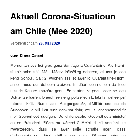
Aktuell Corona-Situatioun
am Chile (Mee 2020)
Veröffentlicht am
28. Mai 2020
vum Diane Catani
Momentan ass hei grad ganz Santiago a Quarantaine. Als Famill
si mir scho säit Mëtt Mäerz fräiwëlleg doheem, et ass jo och
keng Schoul. Säit 2 Wochen ass et awer lo Quarantaine-Flicht,
an et muss een doheem bleiwen. Et däerf een net em de Bloc
mat de Kanner spazéire goen. Fir akafen ze goen, oder bei den
Dokter ze fueren, brauch een eng polizeilech Erlabnis, déi ee per
Internet kritt. Nuets ass Ausgangsspär, d’Militär ass op de
Stroossen, a vill Leit sinn dankbar dofir, well si anscheinend fir
méi Sécherheet suergen. De chilenesche Gesondheetsminister
an de Präsident Piñera hu wärend 2 Méint d’Leit versicht ze
iwwerzeegen, dass se awer solle schaffe goen, dass
d’Ekonomie net däerf stëll stoen, dass d’Kanner erëm an