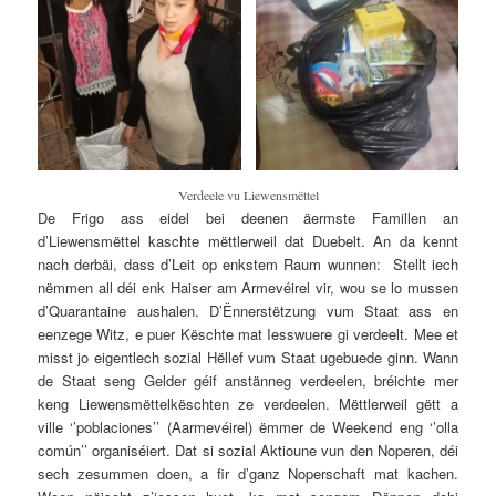
Verdeele vu Liewensmëttel
De Frigo ass eidel bei deenen äermste Famillen an
d’Liewensmëttel kaschte mëttlerweil dat Duebelt. An da kennt
nach derbäi, dass d’Leit op enkstem Raum wunnen: Stellt iech
nëmmen all déi enk Haiser am Armevéirel vir, wou se lo mussen
d’Quarantaine aushalen. D’Ënnerstëtzung vum Staat ass en
eenzege Witz, e puer Këschte mat Iesswuere gi verdeelt. Mee et
misst jo eigentlech sozial Hëllef vum Staat ugebuede ginn. Wann
de Staat seng Gelder géif anstänneg verdeelen, bréichte mer
keng Liewensmëttelkëschten ze verdeelen. Mëttlerweil gëtt a
ville ‘’poblaciones’’ (Aarmevéirel) ëmmer de Weekend eng ‘’olla
común’’ organiséiert. Dat si sozial Aktioune vun den Noperen, déi
sech zesummen doen, a fir d’ganz Noperschaft mat kachen.