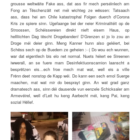
grousse weltwäite Fake ass, dat ass fir mech perséinlech am
Fong an Tëschenzäit net méi wichteg ze wëssen: Tatsaach
ass, dass hei am Chile katastrophal Folgen duerch d’Corona
Kris ze spiere sinn. Ugefaange bei der neier Kriminalitéit op de
Stroossen, Schéissereien direkt nieft eisem Haus, op
hellliichten Dag tëscht Drogebanden! D’Grenzen si jo lo zou an
Droge méi deier ginn. Meng Kanner hunn also geléiert, bei
Schëss sech op de Buedem ze geheien :- ( Do wou ech wunnen,
war dat eigentlech bis elo net normal. Nuets héiert ee Sireenen
iwwerall, an se fuere mam Desinfektiuonscamion laanscht a
besprëtzen eis…ech froe mech mat wat, well eis a ville
Frënn deet nonstop de Kapp wéi. Do kann een sech emol Suerge
maachen, mat wat mir do besprayt ginn. An wat grad ganz
dramatesch ass, sinn déi dausende vun eenzele Schicksaler am
Armevéirel, well d’Leit hu keng Aarbecht méi, keng Pai, keng
sozial Hëllef.