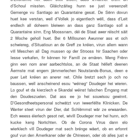
d’Schoul missten. Gläichzäiteg hunn se just vereenzelt
Gemenge vu Santiago an Quarantaine gesat. De Sënn dovun
huet kee verstan, well d’Vollek jo eigentlech wëll, dass d’Leit
endlech all doheem bleiwen an dass ganz Santiago soll a
Quarantaine sinn. Eng Moossnam, déi de Staat awer réischt säit
2 Woche geholl huet. Bei 6 Milliounen Awunner ass et och
schwiereg, d’Situatioun an de Greff ze kréien, virun allem wann
vill Meschen all Dag mussen op der Strooss hir Saachen oder
Iesse verkafen, fir kënnen hir Famill ze ernären. Meng Frënn
ginn een nom aner aarbechtslos, an de Staat hëlleft deenen
Äermste mat engem jämmerlechen Noutstands-Bonus, deen e
puer Leit kréien an anerer net. Chile bretzt sech jo och no
baussen, well anscheinend esou “wéineg“ Doudeger hei wieren.
Lo gouf et da kierzlech e Skandal wéinst falschen Ëmgang mat
den Doudeszuelen. Dat ass ee jo hei souwisou gewinnt.
D’Gesondheetspersonal schwätzt vun iwwerfëllte Klinicken. De
Wanter steet virun der Dier, dat Schlëmmst wär ze erwaarden.
Ech weess éierlech gesot net, wivill Doudeger mer hei hunn, ech
kucke keng Noriichten. Ob de Corona Virus dann elo
wierklech vill Doudeger mat sech brénge wäert, ob en erfonnt
gouf vun den Amerikaner oder de Chinesen, oder ob alles just e