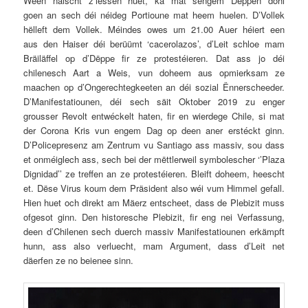
Ween näischt z’iessen huet, ka mat sengem Dëppen dohi
goen an sech déi néideg Portioune mat heem huelen. D’Vollek
hëlleft dem Vollek. Méindes owes um 21.00 Auer héiert een
aus den Haiser déi berüümt ‘cacerolazos’, d’Leit schloe mam
Bräiläffel op d’Dëppe fir ze protestéieren. Dat ass jo déi
chilenesch Aart a Weis, vun doheem aus opmierksam ze
maachen op d’Ongerechtegkeeten an déi sozial Ënnerscheeder.
D’Manifestatiounen, déi sech säit Oktober 2019 zu enger
grousser Revolt entwéckelt haten, fir en wierdege Chile, si mat
der Corona Kris vun engem Dag op deen aner erstéckt ginn.
D’Policepresenz am Zentrum vu Santiago ass massiv, sou dass
et onméiglech ass, sech bei der mëttlerweil symbolescher ‘’Plaza
Dignidad’’ ze treffen an ze protestéieren. Bleift doheem, heescht
et. Dëse Virus koum dem Präsident also wéi vum Himmel gefall.
Hien huet och direkt am Mäerz entscheet, dass de Plebizit muss
ofgesot ginn. Den historesche Plebizit, fir eng nei Verfassung,
deen d’Chilenen sech duerch massiv Manifestatiounen erkämpft
hunn, ass also verluecht, mam Argument, dass d’Leit net
däerfen ze no beienee sinn.