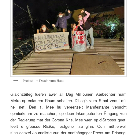
Protest um Daach vum Haus
Gläichzäiteg fueren awer all Dag Milliounen Aarbechter mam
Metro op enkstem Raum schaffen. D’Logik vum Staat versti mir
hei net. Den 1. Mee hu vereenzelt Manifestante versicht
opmierksam ze maachen, op deen inkompetenten Ëmgang vun
der Regierung mat der Corona Kris. Mee wien op d’Strooss geet,
leeft e grousse Risiko, festgeholl ze ginn. Och mëttlerweil
sinn eenzel Journaliste vun der onofhängeger Press am Prisong.