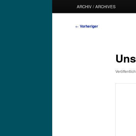
ARCHIV / ARCHIVES
Beitragsnavigation
←
Vorheriger
Unse
Veröffentlic