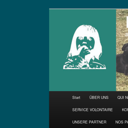
Zum
primären
Inhalt
springen
Hauptmenü
Start
ÜBER UNS
QUI 
SERVICE VOLONTAIRE
KO
UNSERE PARTNER
NOS P