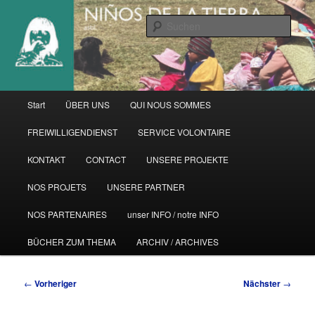
Zum
primären
Such
Inhalt
springen
Hauptmenü
Start
ÜBER UNS
QUI NOUS SOMMES
FREIWILLIGENDIENST
SERVICE VOLONTAIRE
KONTAKT
CONTACT
UNSERE PROJEKTE
NOS PROJETS
UNSERE PARTNER
NOS PARTENAIRES
unser INFO / notre INFO
BÜCHER ZUM THEMA
ARCHIV / ARCHIVES
Beitragsnavigation
←
Vorheriger
Nächster
→