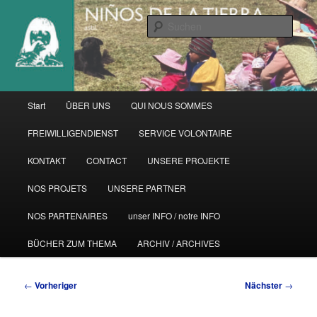
Zum
primären
Such
Inhalt
springen
Hauptmenü
Start
ÜBER UNS
QUI NOUS SOMMES
FREIWILLIGENDIENST
SERVICE VOLONTAIRE
KONTAKT
CONTACT
UNSERE PROJEKTE
NOS PROJETS
UNSERE PARTNER
NOS PARTENAIRES
unser INFO / notre INFO
BÜCHER ZUM THEMA
ARCHIV / ARCHIVES
Beitragsnavigation
←
Vorheriger
Nächster
→