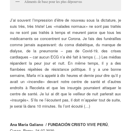
Aliments de base pour les plus dépourvus
J’ai souvent l’impression d’être de nouveau sous la dictature, je
suis très, très triste! Les «malades normaux» ne sont pas traités
ou ne sont pas traités à temps et meurent parce que tous les
médicaments se concentrent sur Corona. Je fais des funérailles
comme jamais auparavant: du coma diabétique, du manque de
dialyse, de la pneumonie – pas de Covid-19, des crises
cardiaques – car aucun ECG n’a été fait à temps (…) Les médias
répandent la peur jour et nuit. En même temps, il y a des
flambées répétées de résistance politique. Il y a une bonne
semaine, Marla m’a appelé à dix heures et demie pour dire qu’il y
avait un «incendie» devant notre centre de santé et d’autres
endroits à Recoleta et que les insurgés pourraient attaquer le
centre de santé. Je lui ai dit que le veilleur de nuit parlerait aux
«insurgés». S’ils ne l’écoutent pas, il doit m’appeler tout de suite,
je serai là dans 10 minutes. Ils l’ont écouté (…)
Ana María Galiano / FUNDACIÓN CRISTO VIVE PERÚ
,
Cusco, Perou 24.07.2020