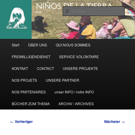
Zum
primären
Such
Inhalt
springen
Hauptmenü
Start
ÜBER UNS
QUI NOUS SOMMES
FREIWILLIGENDIENST
SERVICE VOLONTAIRE
KONTAKT
CONTACT
UNSERE PROJEKTE
NOS PROJETS
UNSERE PARTNER
NOS PARTENAIRES
unser INFO / notre INFO
BÜCHER ZUM THEMA
ARCHIV / ARCHIVES
Beitragsnavigation
←
Vorheriger
Nächster
→