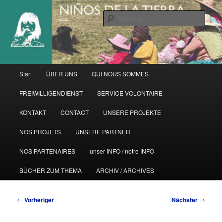
Zum
primären
Such
Inhalt
springen
Hauptmenü
Start
ÜBER UNS
QUI NOUS SOMMES
FREIWILLIGENDIENST
SERVICE VOLONTAIRE
KONTAKT
CONTACT
UNSERE PROJEKTE
NOS PROJETS
UNSERE PARTNER
NOS PARTENAIRES
unser INFO / notre INFO
BÜCHER ZUM THEMA
ARCHIV / ARCHIVES
Beitragsnavigation
←
Vorheriger
Nächster
→