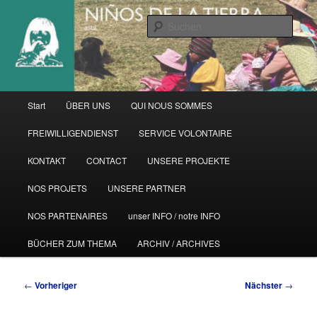
Zum
primären
Such
Inhalt
springen
Hauptmenü
Start
ÜBER UNS
QUI NOUS SOMMES
FREIWILLIGENDIENST
SERVICE VOLONTAIRE
KONTAKT
CONTACT
UNSERE PROJEKTE
NOS PROJETS
UNSERE PARTNER
NOS PARTENAIRES
unser INFO / notre INFO
BÜCHER ZUM THEMA
ARCHIV / ARCHIVES
Beitragsnavigation
←
Vorheriger
Nächster
→