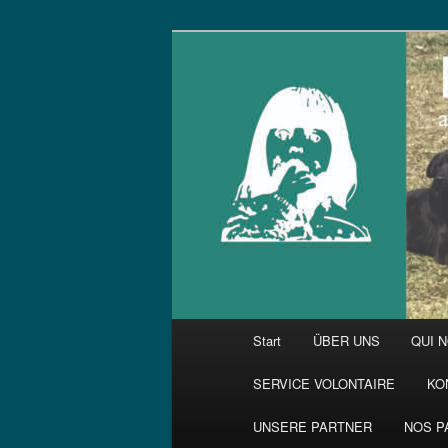
Zum
primären
Inhalt
springen
Hauptmenü
Start
ÜBER UNS
QUI 
SERVICE VOLONTAIRE
KO
UNSERE PARTNER
NOS P