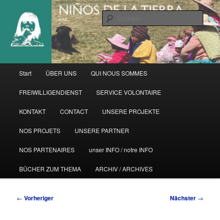
Zum
primären
Such
Inhalt
springen
Hauptmenü
Start
ÜBER UNS
QUI NOUS SOMMES
FREIWILLIGENDIENST
SERVICE VOLONTAIRE
KONTAKT
CONTACT
UNSERE PROJEKTE
NOS PROJETS
UNSERE PARTNER
NOS PARTENAIRES
unser INFO / notre INFO
BÜCHER ZUM THEMA
ARCHIV / ARCHIVES
Beitragsnavigation
←
Vorheriger
Nächster
→