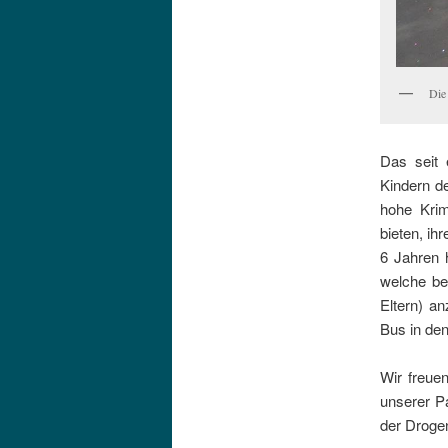
Die
Das seit 
Kindern d
hohe Krim
bieten, ih
6 Jahren h
welche be
Eltern) a
Bus in den
Wir freue
unserer Pa
der Droge