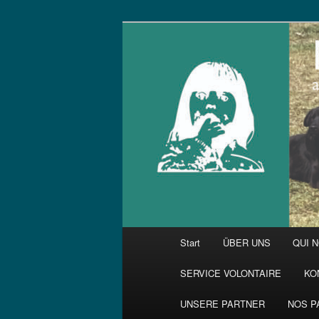
Zum
primären
Inhalt
springen
Hauptmenü
Start
ÜBER UNS
QUI 
SERVICE VOLONTAIRE
KO
UNSERE PARTNER
NOS P