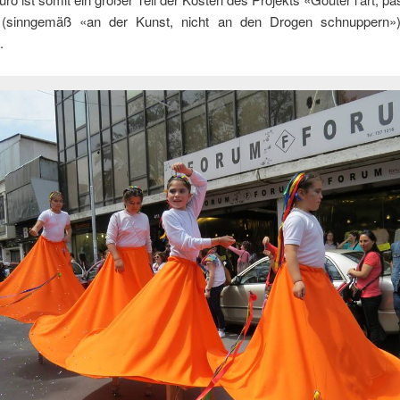
» (sinngemäß «an der Kunst, nicht an den Drogen schnuppern»)
.