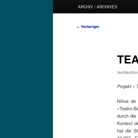
ARCHIV / ARCHIVES
Beitragsnavigation
←
Vorheriger
TEA
Veröffentlic
Projekt « 
Niños de 
«Teatro-B
durch die
Kontext de
hat die S
19.997.- E