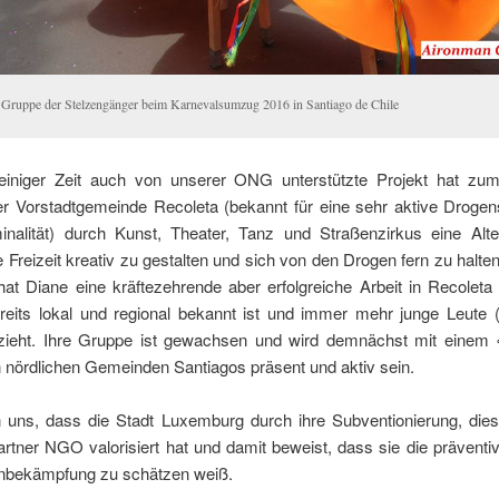
 Gruppe der Stelzengänger beim Karnevalsumzug 2016 in Santiago de Chile
einiger Zeit auch von unserer ONG unterstützte Projekt hat zum
er Vorstadtgemeinde Recoleta (bekannt für eine sehr aktive Droge
inalität) durch Kunst, Theater, Tanz und Straßenzirkus eine Alte
re Freizeit kreativ zu gestalten und sich von den Drogen fern zu halten
at Diane eine kräftezehrende aber erfolgreiche Arbeit in Recoleta
reits lokal und regional bekannt ist und immer mehr junge Leute 
nzieht. Ihre Gruppe ist gewachsen und wird demnächst mit einem «
 nördlichen Gemeinden Santiagos präsent und aktiv sein.
n uns, dass die Stadt Luxem­burg durch ihre Subventionierung, dies
rtner NGO valorisiert hat und damit beweist, dass sie die präventiv
nbekämpfung zu schätzen weiß.