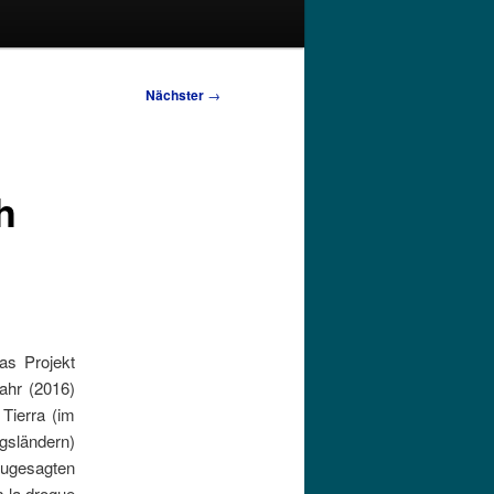
Nächster
→
h
as Projekt
ahr (2016)
Tierra (im
ngsländern)
zugesagten
s la drogue