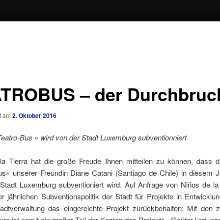
TROBUS – der Durchbruc
ht am
2. Oktober 2016
Teatro-Bus » wird von der Stadt Luxemburg subventionniert
la Tierra hat die große Freude Ihnen mitteilen zu können, dass d
us» unserer Freundin Diane Catani (Santiago de Chile) in diesem J
 Stadt Luxemburg subventioniert wird. Auf Anfrage von Niños de la 
r jährlichen Subventionspolitik der Stadt für Projekte in Entwicklu
tadtverwaltung das eingereichte Projekt zurückbehalten: Mit den 
uro ist somit ein großer Teil der Kosten des Projekts «Goûter l’art, pa