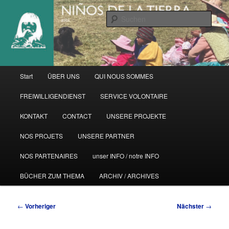
Zum
primären
Such
Inhalt
springen
Hauptmenü
Start
ÜBER UNS
QUI NOUS SOMMES
FREIWILLIGENDIENST
SERVICE VOLONTAIRE
KONTAKT
CONTACT
UNSERE PROJEKTE
NOS PROJETS
UNSERE PARTNER
NOS PARTENAIRES
unser INFO / notre INFO
BÜCHER ZUM THEMA
ARCHIV / ARCHIVES
Beitragsnavigation
←
Vorheriger
Nächster
→