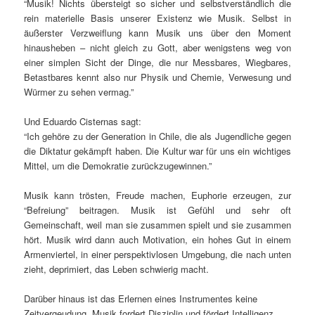
“Musik! Nichts übersteigt so sicher und selbstverständlich die
rein materielle Basis unserer Existenz wie Musik. Selbst in
äußerster Verzweiflung kann Musik uns über den Moment
hinausheben – nicht gleich zu Gott, aber wenigstens weg von
einer simplen Sicht der Dinge, die nur Messbares, Wiegbares,
Betastbares kennt also nur Physik und Chemie, Verwesung und
Würmer zu sehen vermag.”
Und Eduardo Cisternas sagt:
“Ich gehöre zu der Generation in Chile, die als Jugendliche gegen
die Diktatur gekämpft haben. Die Kultur war für uns ein wichtiges
Mittel, um die Demokratie zurückzugewinnen.”
Musik kann trösten, Freude machen, Euphorie erzeugen, zur
“Befreiung” beitragen. Musik ist Gefühl und sehr oft
Gemeinschaft, weil man sie zusammen spielt und sie zusammen
hört. Musik wird dann auch Motivation, ein hohes Gut in einem
Armenviertel, in einer perspektivlosen Umgebung, die nach unten
zieht, deprimiert, das Leben schwierig macht.
Darüber hinaus ist das Erlernen eines Instrumentes keine
Zeitvergeudung. Musik fordert Disziplin und fördert Intelligenz.