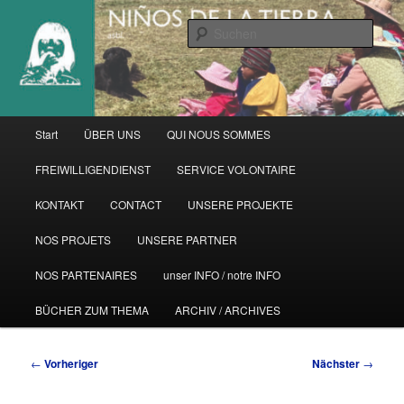
Zum
primären
Such
Inhalt
springen
Hauptmenü
Start
ÜBER UNS
QUI NOUS SOMMES
FREIWILLIGENDIENST
SERVICE VOLONTAIRE
KONTAKT
CONTACT
UNSERE PROJEKTE
NOS PROJETS
UNSERE PARTNER
NOS PARTENAIRES
unser INFO / notre INFO
BÜCHER ZUM THEMA
ARCHIV / ARCHIVES
Beitragsnavigation
←
Vorheriger
Nächster
→