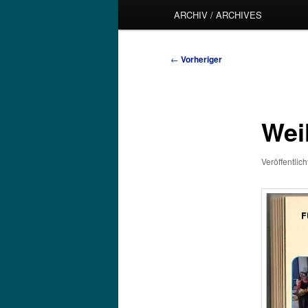
ARCHIV / ARCHIVES
Beitragsnavigation
←
Vorheriger
Wei
Veröffentlic