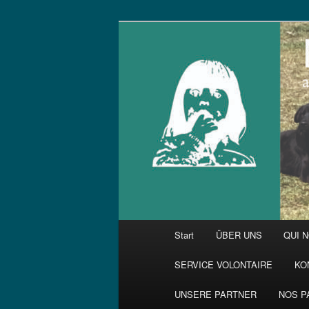
Zum
primären
Inhalt
springen
Hauptmenü
Start
ÜBER UNS
QUI 
SERVICE VOLONTAIRE
KO
UNSERE PARTNER
NOS P