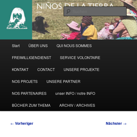
Zum
primären
Such
Inhalt
springen
Hauptmenü
Start
ÜBER UNS
QUI NOUS SOMMES
FREIWILLIGENDIENST
SERVICE VOLONTAIRE
KONTAKT
CONTACT
UNSERE PROJEKTE
NOS PROJETS
UNSERE PARTNER
NOS PARTENAIRES
unser INFO / notre INFO
BÜCHER ZUM THEMA
ARCHIV / ARCHIVES
Beitragsnavigation
←
Vorheriger
Nächster
→