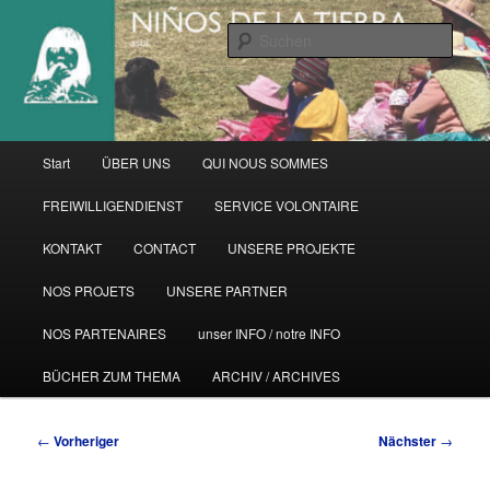
Zum
primären
Such
Inhalt
springen
Hauptmenü
Start
ÜBER UNS
QUI NOUS SOMMES
FREIWILLIGENDIENST
SERVICE VOLONTAIRE
KONTAKT
CONTACT
UNSERE PROJEKTE
NOS PROJETS
UNSERE PARTNER
NOS PARTENAIRES
unser INFO / notre INFO
BÜCHER ZUM THEMA
ARCHIV / ARCHIVES
Beitragsnavigation
←
Vorheriger
Nächster
→