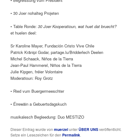
• Begréissung vum President
• 30 Joer nohalteg Projeten
• Table Ronde:
30 Joer Kooperatioun, wat huet dat bruecht?
et huelen deel:
Sr Karoline Mayer, Fundación Cristo Vive Chile
Patrick Krãnipi Godar, partage.lu/Bridderlech Deelen
Michel Schaack, Niños de la Tierra
Jean-Paul Hammerel, Niños de la Tierra
Julie Kipgen, fréier Volontaire
Moderatioun: Roy Grotz
• Ried vum Buergermeeschter
• Éirewäin a Gebuertsdagskuch
musikalesch Begleedung: Duo MESTIZO
Dieser Eintrag wurde von
muerzel
unter
ÜBER UNS
veröffentlicht.
Setze ein Lesezeichen für den
Permalink
.