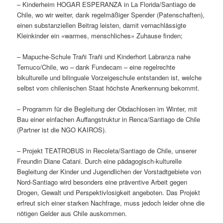
– Kinderheim HOGAR ESPERANZA in La Florida/Santiago de
Chile, wo wir weiter, dank regelmäßiger Spender (Patenschaften),
einen substanziellen Beitrag leisten, damit vernachlässigte
Kleinkinder ein «warmes, menschliches» Zuhause finden;
– Mapuche-Schule Trañi Trañi und Kinderhort Labranza nahe
Temuco/Chile, wo – dank Fundecam – eine regelrechte
bikulturelle und bilinguale Vorzeigeschule entstanden ist, welche
selbst vom chilenischen Staat höchste Anerkennung bekommt.
– Programm für die Begleitung der Obdachlosen im Winter, mit
Bau einer einfachen Auffangstruktur in Renca/Santiago de Chile
(Partner ist die NGO KAIROS).
– Projekt TEATROBUS in Recoleta/Santiago de Chile, unserer
Freundin Diane Catani. Durch eine pädagogisch-kulturelle
Begleitung der Kinder und Jugendlichen der Vorstadtgebiete von
Nord-Santiago wird besonders eine präventive Arbeit gegen
Drogen, Gewalt und Perspektivlosigkeit angeboten. Das Projekt
erfreut sich einer starken Nachfrage, muss jedoch leider ohne die
nötigen Gelder aus Chile auskommen.