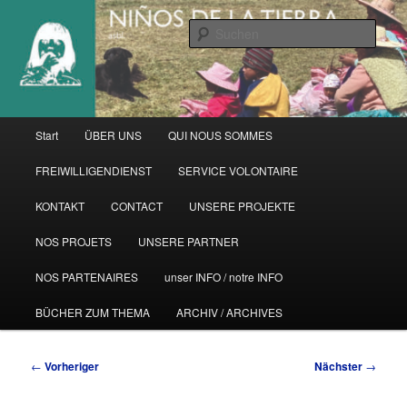
Zum
primären
Such
Inhalt
springen
Hauptmenü
Start
ÜBER UNS
QUI NOUS SOMMES
FREIWILLIGENDIENST
SERVICE VOLONTAIRE
KONTAKT
CONTACT
UNSERE PROJEKTE
NOS PROJETS
UNSERE PARTNER
NOS PARTENAIRES
unser INFO / notre INFO
BÜCHER ZUM THEMA
ARCHIV / ARCHIVES
Beitragsnavigation
←
Vorheriger
Nächster
→