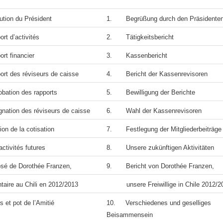
ion du Président
1. Begrüßung durch den Präsidente
 d’activités
2. Tätigkeitsbericht
t financier
3. Kassenbericht
 des réviseurs de caisse
4. Bericht der Kassenrevisoren
tion des rapports
5. Bewilligung der Berichte
tion des réviseurs de caisse
6. Wahl der Kassenrevisoren
n de la cotisation
7. Festlegung der Mitgliederbeiträge
ivités futures
8. Unsere zukünftigen Aktivitäten
sé de Dorothée Franzen,
9. Bericht von Dorothée Franzen,
e au Chili en 2012/2013
unsere Freiwillige in Chile 2012/2
s et pot de l’Amitié
10.
Verschiedenes und geselliges
Beisammensein