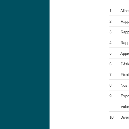
1. Allocut
2. Rapport
3. Rappor
4. Rapport
5. Approba
6. Désigna
7. Fixatio
8. Nos act
9.
Expo
volontair
10.
Diver