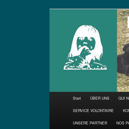
Zum
primären
Inhalt
springen
Hauptmenü
Start
ÜBER UNS
QUI 
SERVICE VOLONTAIRE
KO
UNSERE PARTNER
NOS P