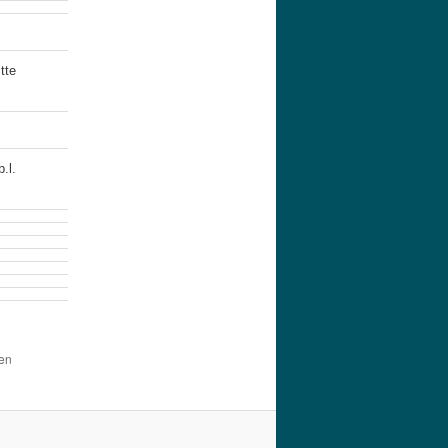
tte
.l.
den