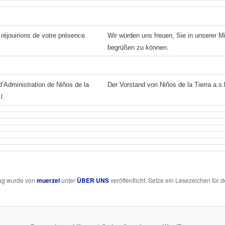
éjouirions de votre présence.
Wir würden uns freuen,
Sie in unserer Mi
begrüßen zu können.
d’Administration de Niños de la
Der Vorstand von Niños de la Tierra a.s.b
l.
rag wurde von
muerzel
unter
ÜBER UNS
veröffentlicht. Setze ein Lesezeichen für 