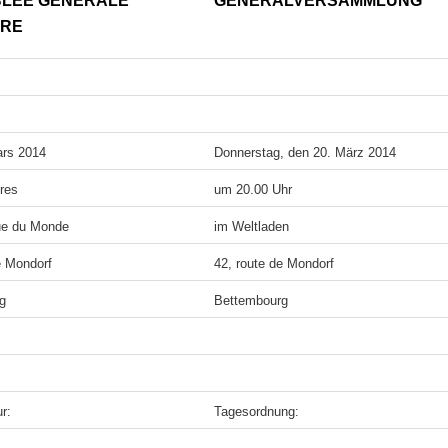
LEE GENERALE
GENERALVERSAMMLUNG
IRE
ars 2014
Donnerstag, den 20. März 2014
res
um 20.00 Uhr
que du Monde
im Weltladen
e Mondorf
42, route de Mondorf
g
Bettembourg
r:
Tagesordnung: