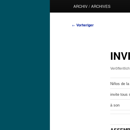
ARCHIV / ARCHIVES
Beitragsnavigation
←
Vorheriger
INV
Veröffentlic
Niños de la 
invite tous
à son