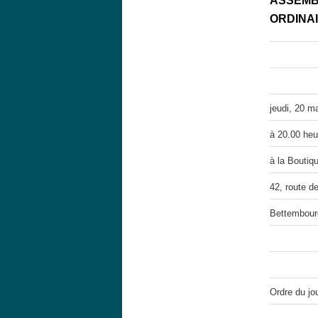
ASSEMB
ORDINA
jeudi, 20 m
à 20.00 heu
à la Bouti
42, route d
Bettembour
Ordre du jou