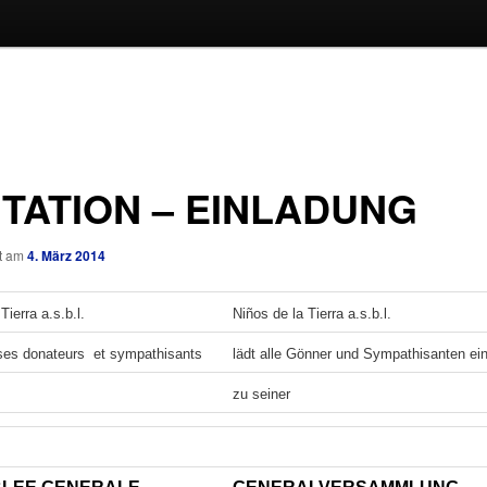
ITATION – EINLADUNG
ht am
4. März 2014
Tierra a.s.b.l.
Niños de la Tierra a.s.b.l.
 ses donateurs et sympathisants
lädt alle Gönner und Sympathisanten ei
zu seiner