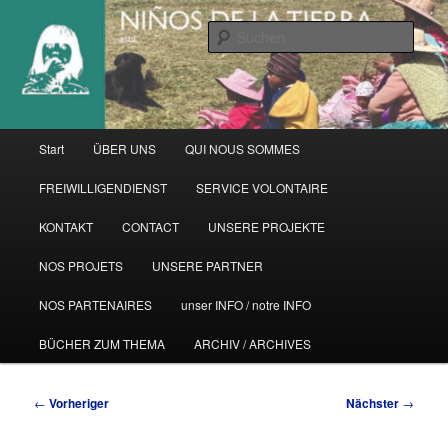
Zum
primären
Such
Inhalt
springen
Hauptmenü
Start
ÜBER UNS
QUI NOUS SOMMES
FREIWILLIGENDIENST
SERVICE VOLONTAIRE
KONTAKT
CONTACT
UNSERE PROJEKTE
NOS PROJETS
UNSERE PARTNER
NOS PARTENAIRES
unser INFO / notre INFO
BÜCHER ZUM THEMA
ARCHIV / ARCHIVES
Beitragsnavigation
←
Vorheriger
Nächster
→