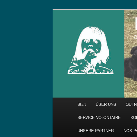
Zum
primären
Inhalt
springen
Hauptmenü
Start
ÜBER UNS
QUI 
SERVICE VOLONTAIRE
KO
UNSERE PARTNER
NOS P