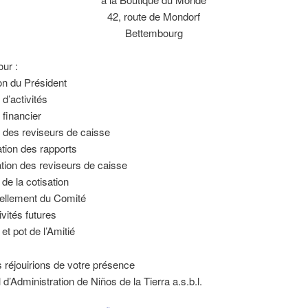
42, route de Mondorf
Bettembourg
our :
ion du Président
 d’activités
 financier
 des reviseurs de caisse
tion des rapports
tion des reviseurs de caisse
 de la cotisation
ellement du Comité
ivités futures
et pot de l’Amitié
réjouirions de votre présence
 d’Administration de Niños de la Tierra a.s.b.l.