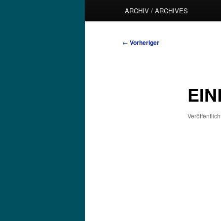
ARCHIV / ARCHIVES
Beitragsnavigation
←
Vorheriger
EIN
Veröffentlic