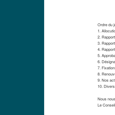
Ordre du j
1. Allocut
2. Rapport
3. Rapport
4. Rapport
5. Approba
6. Désigna
7. Fixation
8. Renouv
9. Nos act
10. Divers 
Nous nous 
Le Conseil