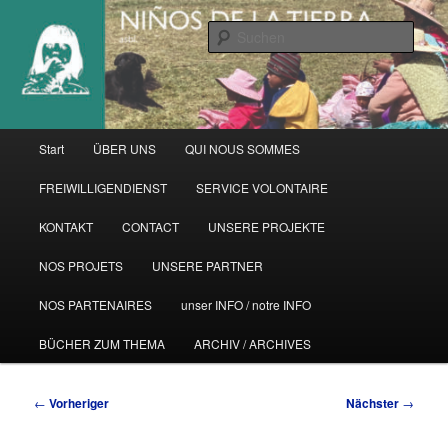
Zum
primären
Such
Inhalt
springen
Hauptmenü
Start
ÜBER UNS
QUI NOUS SOMMES
FREIWILLIGENDIENST
SERVICE VOLONTAIRE
KONTAKT
CONTACT
UNSERE PROJEKTE
NOS PROJETS
UNSERE PARTNER
NOS PARTENAIRES
unser INFO / notre INFO
BÜCHER ZUM THEMA
ARCHIV / ARCHIVES
Beitragsnavigation
←
Vorheriger
Nächster
→