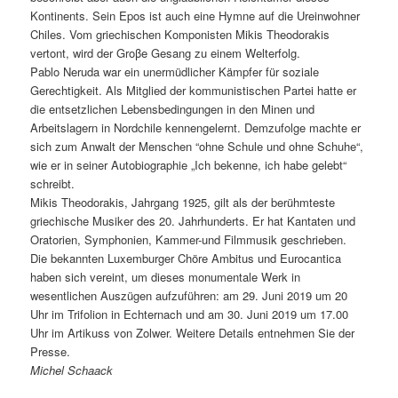
Kontinents. Sein Epos ist auch eine Hymne auf die Ureinwohner
Chiles. Vom griechischen Komponisten Mikis Theodorakis
vertont, wird der Groβe Gesang zu einem Welterfolg.
Pablo Neruda war ein unermüdlicher Kämpfer für soziale
Gerechtigkeit. Als Mitglied der kommunistischen Partei hatte er
die entsetzlichen Lebensbedingungen in den Minen und
Arbeitslagern in Nordchile kennengelernt. Demzufolge machte er
sich zum Anwalt der Menschen “ohne Schule und ohne Schuhe“,
wie er in seiner Autobiographie „Ich bekenne, ich habe gelebt“
schreibt.
Mikis Theodorakis, Jahrgang 1925, gilt als der berühmteste
griechische Musiker des 20. Jahrhunderts. Er hat Kantaten und
Oratorien, Symphonien, Kammer-und Filmmusik geschrieben.
Die bekannten Luxemburger Chöre Ambitus und Eurocantica
haben sich vereint, um dieses monumentale Werk in
wesentlichen Auszügen aufzuführen: am 29. Juni 2019 um 20
Uhr im Trifolion in Echternach und am 30. Juni 2019 um 17.00
Uhr im Artikuss von Zolwer. Weitere Details entnehmen Sie der
Presse.
Michel Schaack