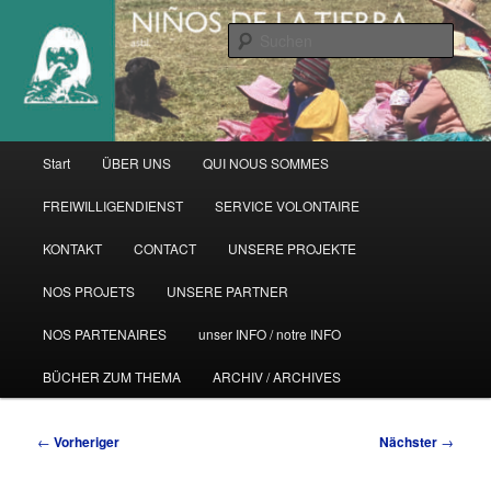
Zum
primären
Such
Inhalt
springen
Hauptmenü
Start
ÜBER UNS
QUI NOUS SOMMES
FREIWILLIGENDIENST
SERVICE VOLONTAIRE
KONTAKT
CONTACT
UNSERE PROJEKTE
NOS PROJETS
UNSERE PARTNER
NOS PARTENAIRES
unser INFO / notre INFO
BÜCHER ZUM THEMA
ARCHIV / ARCHIVES
Beitragsnavigation
←
Vorheriger
Nächster
→