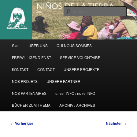
Zum
primären
Such
Inhalt
springen
Hauptmenü
Start
ÜBER UNS
QUI NOUS SOMMES
FREIWILLIGENDIENST
SERVICE VOLONTAIRE
KONTAKT
CONTACT
UNSERE PROJEKTE
NOS PROJETS
UNSERE PARTNER
NOS PARTENAIRES
unser INFO / notre INFO
BÜCHER ZUM THEMA
ARCHIV / ARCHIVES
Beitragsnavigation
←
Vorheriger
Nächster
→