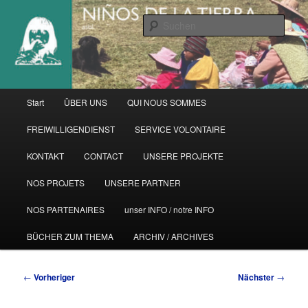
Zum
primären
Such
Inhalt
springen
Hauptmenü
Start
ÜBER UNS
QUI NOUS SOMMES
FREIWILLIGENDIENST
SERVICE VOLONTAIRE
KONTAKT
CONTACT
UNSERE PROJEKTE
NOS PROJETS
UNSERE PARTNER
NOS PARTENAIRES
unser INFO / notre INFO
BÜCHER ZUM THEMA
ARCHIV / ARCHIVES
Beitragsnavigation
←
Vorheriger
Nächster
→