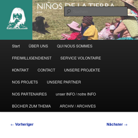
Zum
primären
Such
Inhalt
springen
Hauptmenü
Start
ÜBER UNS
QUI NOUS SOMMES
FREIWILLIGENDIENST
SERVICE VOLONTAIRE
KONTAKT
CONTACT
UNSERE PROJEKTE
NOS PROJETS
UNSERE PARTNER
NOS PARTENAIRES
unser INFO / notre INFO
BÜCHER ZUM THEMA
ARCHIV / ARCHIVES
Beitragsnavigation
←
Vorheriger
Nächster
→