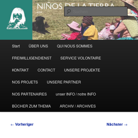
Zum
primären
Such
Inhalt
springen
Hauptmenü
Start
ÜBER UNS
QUI NOUS SOMMES
FREIWILLIGENDIENST
SERVICE VOLONTAIRE
KONTAKT
CONTACT
UNSERE PROJEKTE
NOS PROJETS
UNSERE PARTNER
NOS PARTENAIRES
unser INFO / notre INFO
BÜCHER ZUM THEMA
ARCHIV / ARCHIVES
Beitragsnavigation
←
Vorheriger
Nächster
→