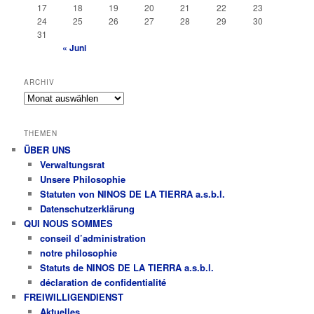
17
18
19
20
21
22
23
24
25
26
27
28
29
30
31
« Juni
ARCHIV
Archiv
THEMEN
ÜBER UNS
Verwaltungsrat
Unsere Philosophie
Statuten von NINOS DE LA TIERRA a.s.b.l.
Datenschutzerklärung
QUI NOUS SOMMES
conseil d’administration
notre philosophie
Statuts de NINOS DE LA TIERRA a.s.b.l.
déclaration de confidentialité
FREIWILLIGENDIENST
Aktuelles