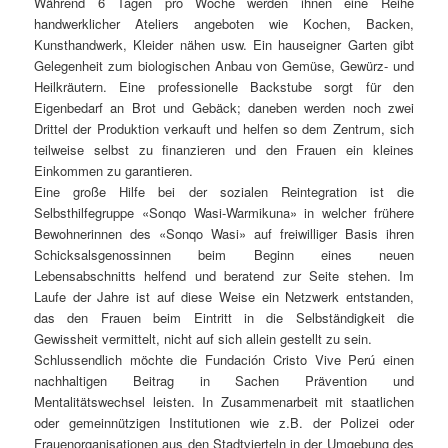
Während 6 Tagen pro Woche werden ihnen eine Reihe
handwerklicher Ateliers angeboten wie Kochen, Backen,
Kunsthandwerk, Kleider nähen usw. Ein hauseigner Garten gibt
Gelegenheit zum biologischen Anbau von Gemüse, Gewürz- und
Heilkräutern. Eine professionelle Backstube sorgt für den
Eigenbedarf an Brot und Gebäck; daneben werden noch zwei
Drittel der Produktion verkauft und helfen so dem Zentrum, sich
teilweise selbst zu finanzieren und den Frauen ein kleines
Einkommen zu garantieren.
Eine große Hilfe bei der sozialen Reintegration ist die
Selbsthilfegruppe «Sonqo Wasi-Warmikuna» in welcher frühere
Bewohnerinnen des «Sonqo Wasi» auf freiwilliger Basis ihren
Schicksalsgenossinnen beim Beginn eines neuen
Lebensabschnitts helfend und beratend zur Seite stehen. Im
Laufe der Jahre ist auf diese Weise ein Netzwerk entstanden,
das den Frauen beim Eintritt in die Selbständigkeit die
Gewissheit vermittelt, nicht auf sich allein gestellt zu sein.
Schlussendlich möchte die Fundación Cristo Vive Perú einen
nachhaltigen Beitrag in Sachen Prävention und
Mentalitätswechsel leisten. In Zusammenarbeit mit staatlichen
oder gemeinnützigen Institutionen wie z.B. der Polizei oder
Frauenorganisationen aus den Stadtvierteln in der Umgebung des