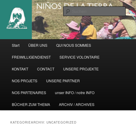
Zum
Zum
primären
sekundären
Such
Inhalt
Inhalt
springen
springen
Hauptmenü
Start
ÜBER UNS
QUI NOUS SOMMES
FREIWILLIGENDIENST
SERVICE VOLONTAIRE
KONTAKT
CONTACT
UNSERE PROJEKTE
NOS PROJETS
UNSERE PARTNER
NOS PARTENAIRES
unser INFO / notre INFO
BÜCHER ZUM THEMA
ARCHIV / ARCHIVES
KATEGORIEARCHIV:
UNCATEGORIZED