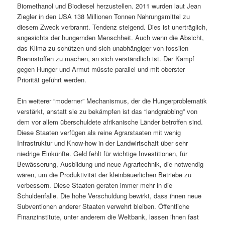
Biomethanol und Biodiesel herzustellen. 2011 wurden laut Jean
Ziegler in den USA 138 Millionen Tonnen Nahrungsmittel zu
diesem Zweck verbrannt. Tendenz steigend. Dies ist unerträglich,
angesichts der hungernden Menschheit. Auch wenn die Absicht,
das Klima zu schützen und sich unabhängiger von fossilen
Brennstoffen zu machen, an sich verständlich ist. Der Kampf
gegen Hunger und Armut müsste parallel und mit oberster
Priorität geführt werden.
Ein weiterer “moderner” Mechanismus, der die Hungerproblematik
verstärkt, anstatt sie zu bekämpfen ist das “landgrabbing” von
dem vor allem überschuldete afrikanische Länder betroffen sind.
Diese Staaten verfügen als reine Agrarstaaten mit wenig
Infrastruktur und Know-how in der Landwirtschaft über sehr
niedrige Einkünfte. Geld fehlt für wichtige Investitionen, für
Bewässerung, Ausbildung und neue Agrartechnik, die notwendig
wären, um die Produktivität der kleinbäuerlichen Betriebe zu
verbessern. Diese Staaten geraten immer mehr in die
Schuldenfalle. Die hohe Verschuldung bewirkt, dass ihnen neue
Subventionen anderer Staaten verwehrt bleiben. Öffentliche
Finanzinstitute, unter anderem die Weltbank, lassen ihnen fast