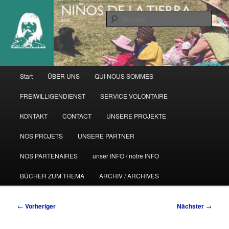
Zum
primären
Such
Inhalt
springen
Hauptmenü
Start
ÜBER UNS
QUI NOUS SOMMES
FREIWILLIGENDIENST
SERVICE VOLONTAIRE
KONTAKT
CONTACT
UNSERE PROJEKTE
NOS PROJETS
UNSERE PARTNER
NOS PARTENAIRES
unser INFO / notre INFO
BÜCHER ZUM THEMA
ARCHIV / ARCHIVES
Beitragsnavigation
←
Vorheriger
Nächster
→