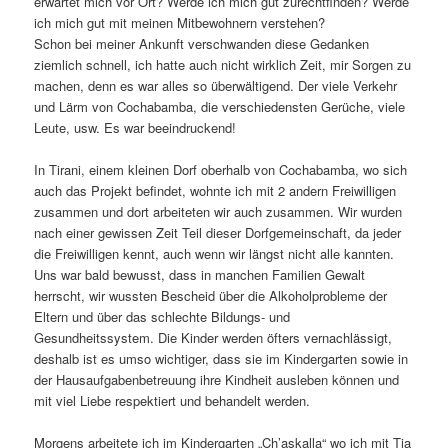
erwartet mich vor Ort? Werde ich mich gut zurechtfinden? Werde
ich mich gut mit meinen Mitbewohnern verstehen?
Schon bei meiner Ankunft verschwanden diese Gedanken
ziemlich schnell, ich hatte auch nicht wirklich Zeit, mir Sorgen zu
machen, denn es war alles so überwältigend. Der viele Verkehr
und Lärm von Cochabamba, die verschiedensten Gerüche, viele
Leute, usw. Es war beeindruckend!
In Tirani, einem kleinen Dorf oberhalb von Cochabamba, wo sich
auch das Projekt befindet, wohnte ich mit 2 andern Freiwilligen
zusammen und dort arbeiteten wir auch zusammen. Wir wurden
nach einer gewissen Zeit Teil dieser Dorfgemeinschaft, da jeder
die Freiwilligen kennt, auch wenn wir längst nicht alle kannten.
Uns war bald bewusst, dass in manchen Familien Gewalt
herrscht, wir wussten Bescheid über die Alkoholprobleme der
Eltern und über das schlechte Bildungs- und
Gesundheitssystem. Die Kinder werden öfters vernachlässigt,
deshalb ist es umso wichtiger, dass sie im Kindergarten sowie in
der Hausaufgabenbetreuung ihre Kindheit ausleben können und
mit viel Liebe respektiert und behandelt werden.
Morgens arbeitete ich im Kindergarten „Ch’askalla“ wo ich mit Tia