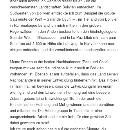
Aber auch konnte ich während dieser freien Zeit die
verschiedensten Landschaften Bolivien entdecken. Im
Südwesten von Bolivien entdeckte ich zum Beispiel die größte
Salzwüste der Welt – Salar de Uyuni – , im Tiefland von Bolivien,
in Rurrenabaque befand ich mich mitten in den großen
Regenwäldern, in den Anden bestaunte ich den höchstgelegenen
See der Welt – Titicacasee – und in La Paz blieb mir nach paar
Schritten auf 3.600 m Höhe die Luft weg. In Bolivien kann man
einiges entdecken und die verschiedensten Landschaften sehen.
Meine Reisen in die beiden Nachbarländer (Peru und Chile)
zeigten mir wie sehr die indigene Kultur noch in Bolivien
vorhanden ist. Ebenso ist mir aufgefallen, dass das Land seinen
Nachbarländern in seiner Entwicklung hinterherhinkt. Das Projekt
in Tirani hat mir bewiesen, dass die Entwicklungshilfen enorm
wichtig sind und den Einwohnern Hoffnung auf eine bessere
Zukunft geben. Eine Entwicklungshilfe, in der auch die
Einheimischen Hoffnung und Mut gewinnen und sich bemühen
und mitarbeiten. Die Arbeitsgruppe in Tirani leistet eine
ausgezeichnete Arbeit und ich bin froh, für eine gewisse Zeit
dabei gewesen zu sein!
Ich freute mich schon riesig auf die nächsten Monate, die