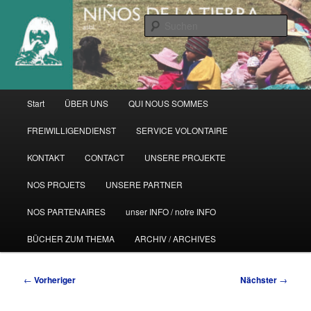
Zum
primären
Such
Inhalt
springen
Hauptmenü
Start
ÜBER UNS
QUI NOUS SOMMES
FREIWILLIGENDIENST
SERVICE VOLONTAIRE
KONTAKT
CONTACT
UNSERE PROJEKTE
NOS PROJETS
UNSERE PARTNER
NOS PARTENAIRES
unser INFO / notre INFO
BÜCHER ZUM THEMA
ARCHIV / ARCHIVES
Beitragsnavigation
←
Vorheriger
Nächster
→