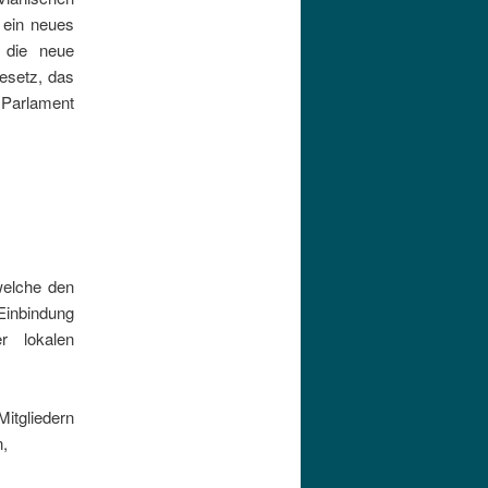
 ein neues
 die neue
Gesetz, das
m Parlament
 welche den
Einbindung
r lokalen
Mitgliedern
,