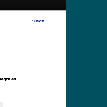
Nächster
→
egrales