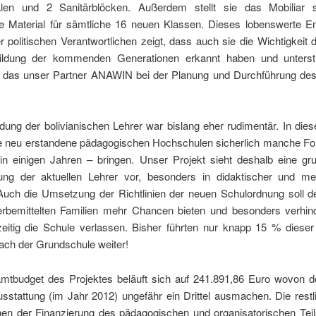
älen und 2 Sanitärblöcken. Außerdem stellt sie das Mobiliar 
he Material für sämtliche 16 neuen Klassen. Dieses lobenswerte 
r politischen Verantwortlichen zeigt, dass auch sie die Wichtigkeit 
ildung der kommenden Generationen erkannt haben und unterstr
, das unser Partner ANAWIN bei der Planung und Durchführung des
dung der bolivianischen Lehrer war bislang eher rudimentär. In dies
e neu erstandene pädagogischen Hochschulen sicherlich manche Fort
 in einigen Jahren – bringen. Unser Projekt sieht deshalb eine gr
dung der aktuellen Lehrer vor, besonders in didaktischer und me
 Auch die Umsetzung der Richtlinien der neuen Schulordnung soll d
rbemittelten Familien mehr Chancen bieten und besonders verhin
zeitig die Schule verlassen. Bisher führten nur knapp 15 % dieser 
ach der Grundschule weiter!
tbudget des Projektes beläuft sich auf 241.891,86 Euro wovon 
sstattung (im Jahr 2012) ungefähr ein Drittel ausmachen. Die rest
ienen der Finanzierung des pädagogischen und organisatorischen Tei