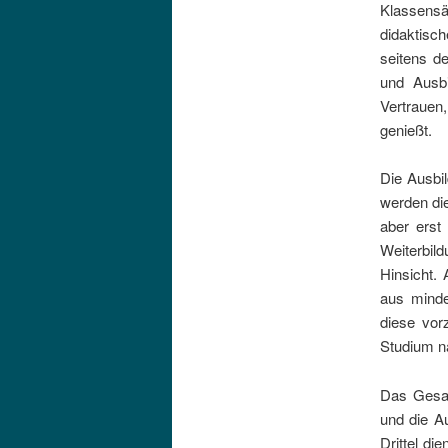
Klassens
didaktisc
seitens de
und Ausb
Vertrauen
genießt.
Die Ausbil
werden di
aber erst
Weiterbil
Hinsicht.
aus minde
diese vor
Studium n
Das Gesam
und die Au
Drittel d