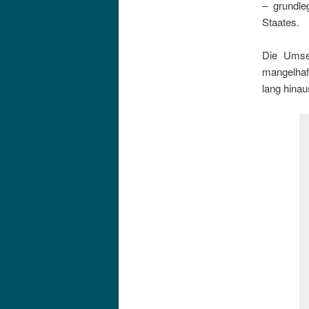
– grundle
Staates.
Die Umset
mangelhaf
lang hina