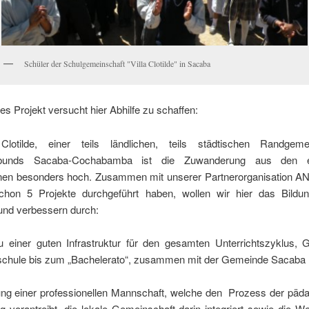
Schüler der Schulgemeinschaft "Villa Clotilde" in Sacaba
s Projekt versucht hier Abhilfe zu schaffen:
 Clotilde, einer teils ländlichen, teils städtischen Randgem
rbunds Sacaba-Cochabamba ist die Zuwanderung aus den e
nen besonders hoch. Zusammen mit unserer Partnerorganisation A
chon 5 Projekte durchgeführt haben, wollen wir hier das Bildu
und verbessern durch:
 einer guten Infrastruktur für den gesamten Unterrichtszyklus, 
chule bis zum „Bachelerato“, zusammen mit der Gemeinde Sacaba
dung einer professionellen Mannschaft, welche den Prozess der päd
 vorantreibt, die lokale Gemeinschaft darin integriert sowie die We