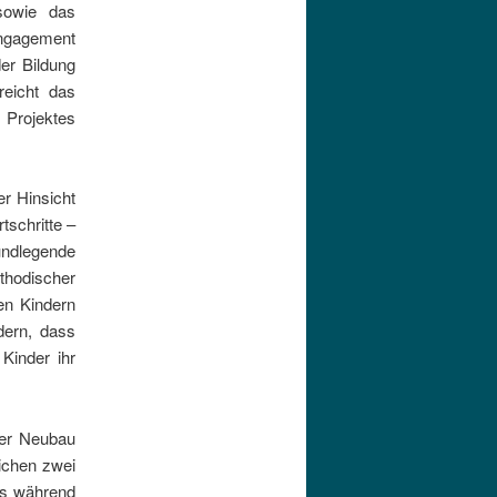
sowie das
Engagement
der Bildung
eicht das
 Projektes
er Hinsicht
schritte –
undlegende
thodischer
en Kindern
dern, dass
Kinder ihr
der Neubau
lichen zwei
ls während