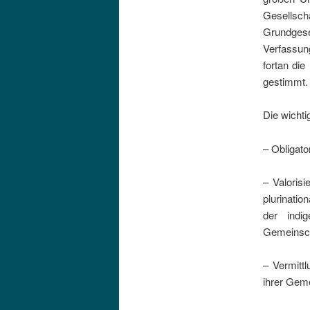
Gesellsch
Grundges
Verfassung
fortan die
gestimmt.
Die wichti
– Obligato
– Valorisi
plurinati
der indi
Gemeinsch
– Vermittl
ihrer Gem