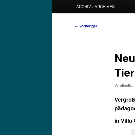
ARCHIV / ARCHIVES
Beitragsnavigation
←
Vorheriger
Neu
Tier
Veröffentlic
Vergrö
pädago
in Villa