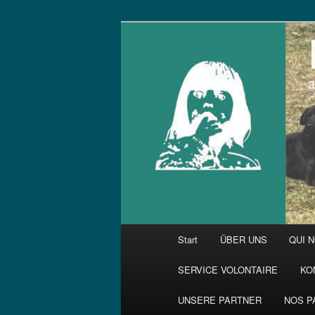
Zum
primären
Inhalt
springen
Hauptmenü
Start
ÜBER UNS
QUI 
SERVICE VOLONTAIRE
KO
UNSERE PARTNER
NOS P