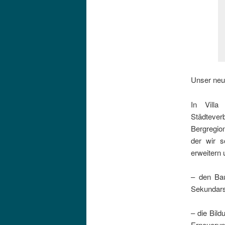
Unser neue
In Villa
Städteve
Bergregio
der wir s
erweitern 
– den Bau
Sekundars
– die Bil
Erneuerung