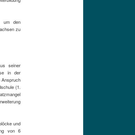
en, um den
ewachsen zu
aus seiner
se in der
in Anspruch
dschule (1.
atzmangel
Erweiterung
blöcke und
ung von 6