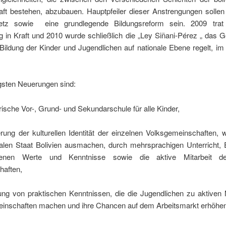
aft bestehen, abzubauen. Hauptpfeiler dieser Anstrengungen sollen
etz sowie eine grundlegende Bildungsreform sein. 2009 trat
 in Kraft und 2010 wurde schließlich die „Ley Siñani-Pérez „ das 
 Bildung der Kinder und Jugendlichen auf nationale Ebene regelt, i
gsten Neuerungen sind:
rische Vor-, Grund- und Sekundarschule für alle Kinder,
erung der kulturellen Identität der einzelnen Volksgemeinschaften,
onalen Staat Bolivien ausmachen, durch mehrsprachigen Unterricht, 
genen Werte und Kenntnisse sowie die aktive Mitarbeit de
aften,
ung von praktischen Kenntnissen, die die Jugendlichen zu aktiven 
einschaften machen und ihre Chancen auf dem Arbeitsmarkt erhöhen