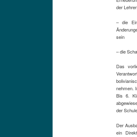
der Lehrer
– die Ein
Änderungen
sein
– die Scha
Das vorli
Verantwo
bolivianis
nehmen. Im
Bis 6. K
abgewiesen
der Schule
Der Ausba
ein Dire