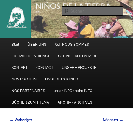
Zum
primären
Such
Inhalt
springen
Hauptmenü
Start
ÜBER UNS
QUI NOUS SOMMES
FREIWILLIGENDIENST
SERVICE VOLONTAIRE
KONTAKT
CONTACT
UNSERE PROJEKTE
NOS PROJETS
UNSERE PARTNER
NOS PARTENAIRES
unser INFO / notre INFO
BÜCHER ZUM THEMA
ARCHIV / ARCHIVES
Beitragsnavigation
←
Vorheriger
Nächster
→