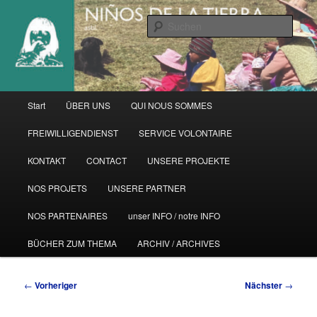
Zum
primären
Such
Inhalt
springen
Hauptmenü
Start
ÜBER UNS
QUI NOUS SOMMES
FREIWILLIGENDIENST
SERVICE VOLONTAIRE
KONTAKT
CONTACT
UNSERE PROJEKTE
NOS PROJETS
UNSERE PARTNER
NOS PARTENAIRES
unser INFO / notre INFO
BÜCHER ZUM THEMA
ARCHIV / ARCHIVES
Beitragsnavigation
←
Vorheriger
Nächster
→