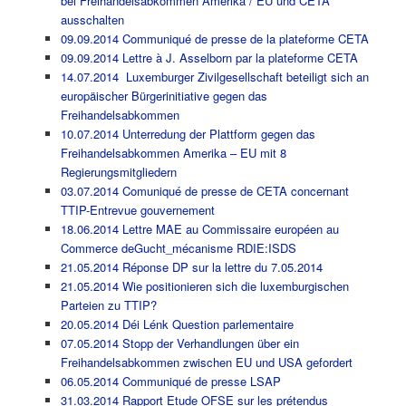
bei Freihandelsabkommen Amerika / EU und CETA
ausschalten
09.09.2014 Communiqué de presse de la plateforme CETA
09.09.2014 Lettre à J. Asselborn par la plateforme CETA
14.07.2014 Luxemburger Zivilgesellschaft beteiligt sich an
europäischer Bürgerinitiative gegen das
Freihandelsabkommen
10.07.2014 Unterredung der Plattform gegen das
Freihandelsabkommen Amerika – EU mit 8
Regierungsmitgliedern
03.07.2014 Comuniqué de presse de CETA concernant
TTIP-Entrevue gouvernement
18.06.2014 Lettre MAE au Commissaire européen au
Commerce deGucht_mécanisme RDIE:ISDS
21.05.2014 Réponse DP sur la lettre du 7.05.2014
21.05.2014 Wie positionieren sich die luxemburgischen
Parteien zu TTIP?
20.05.2014 Déi Lénk Question parlementaire
07.05.2014 Stopp der Verhandlungen über ein
Freihandelsabkommen zwischen EU und USA gefordert
06.05.2014 Communiqué de presse LSAP
31.03.2014 Rapport Etude OFSE sur les prétendus