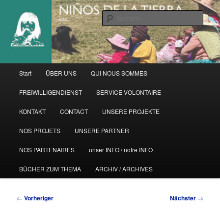
Zum
primären
Such
Inhalt
springen
Hauptmenü
Start
ÜBER UNS
QUI NOUS SOMMES
FREIWILLIGENDIENST
SERVICE VOLONTAIRE
KONTAKT
CONTACT
UNSERE PROJEKTE
NOS PROJETS
UNSERE PARTNER
NOS PARTENAIRES
unser INFO / notre INFO
BÜCHER ZUM THEMA
ARCHIV / ARCHIVES
Beitragsnavigation
←
Vorheriger
Nächster
→